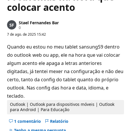
colocar acento
Stael Fernandes Bar
P
0
o
7 de ago. de 2025 15:42
n
t
o
Quando eu estou no meu tablet sansungS9 dentro
s
d
do outlook web ou app, ele na hora que vai colocar
e
algum acento ele apaga a letras anteriores
r
e
digitadas, já tentei mexer na configuração e não deu
p
u
certo, tanto da config do tablet quanto do próprio
t
a
outlook. Nas config das hora e data, idioma, e
ç
ã
teclado.
o
Outlook | Outlook para dispositivos móveis | Outlook
para Android | Para Educação
1 comentário
Relatório
Ocultar
comentários
Tenho a mesma pergunta