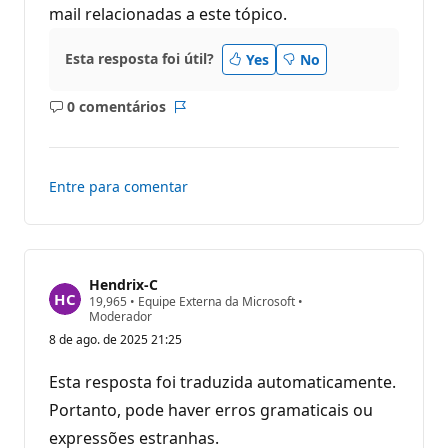
mail relacionadas a este tópico.
Esta resposta foi útil?
Yes
No
0 comentários
Sem
Relatório
comentários
Entre para comentar
Hendrix-C
P
19,965
•
Equipe Externa da Microsoft
•
o
Moderador
n
8 de ago. de 2025 21:25
t
o
s
Esta resposta foi traduzida automaticamente.
d
e
Portanto, pode haver erros gramaticais ou
r
expressões estranhas.
e