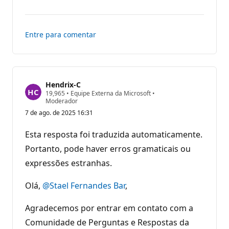
comentários
Entre para comentar
Hendrix-C
P
19,965
•
Equipe Externa da Microsoft
•
o
Moderador
n
7 de ago. de 2025 16:31
t
o
s
Esta resposta foi traduzida automaticamente.
d
e
Portanto, pode haver erros gramaticais ou
r
expressões estranhas.
e
p
u
Olá,
@Stael Fernandes Bar
,
t
a
ç
Agradecemos por entrar em contato com a
ã
o
Comunidade de Perguntas e Respostas da