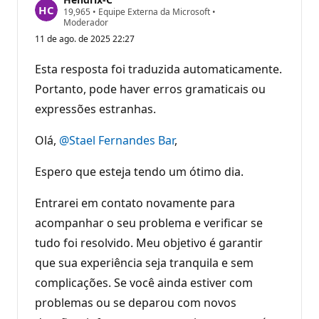
P
19,965
•
Equipe Externa da Microsoft
•
o
Moderador
n
11 de ago. de 2025 22:27
t
o
s
Esta resposta foi traduzida automaticamente.
d
e
Portanto, pode haver erros gramaticais ou
r
expressões estranhas.
e
p
u
Olá,
@Stael Fernandes Bar
,
t
a
ç
Espero que esteja tendo um ótimo dia.
ã
o
Entrarei em contato novamente para
acompanhar o seu problema e verificar se
tudo foi resolvido. Meu objetivo é garantir
que sua experiência seja tranquila e sem
complicações. Se você ainda estiver com
problemas ou se deparou com novos