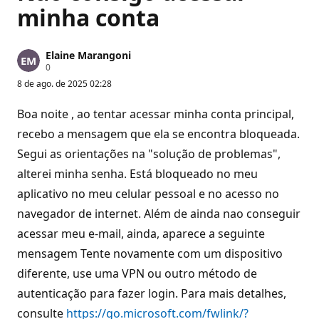
minha conta
Elaine Marangoni
P
0
o
8 de ago. de 2025 02:28
n
t
o
Boa noite , ao tentar acessar minha conta principal,
s
d
recebo a mensagem que ela se encontra bloqueada.
e
Segui as orientações na "solução de problemas",
r
e
alterei minha senha. Está bloqueado no meu
p
u
aplicativo no meu celular pessoal e no acesso no
t
a
navegador de internet. Além de ainda nao conseguir
ç
ã
acessar meu e-mail, ainda, aparece a seguinte
o
mensagem Tente novamente com um dispositivo
diferente, use uma VPN ou outro método de
autenticação para fazer login. Para mais detalhes,
consulte
https://go.microsoft.com/fwlink/?