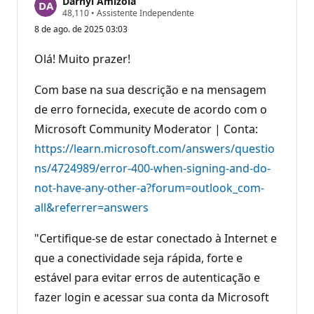
Darhyl Amizola
P
48,110
•
Assistente Independente
o
8 de ago. de 2025 03:03
n
t
o
Olá! Muito prazer!
s
d
e
Com base na sua descrição e na mensagem
r
e
de erro fornecida, execute de acordo com o
p
Microsoft Community Moderator | Conta:
u
t
https://learn.microsoft.com/answers/questio
a
ç
ns/4724989/error-400-when-signing-and-do-
ã
o
not-have-any-other-a?forum=outlook_com-
all&referrer=answers
"Certifique-se de estar conectado à Internet e
que a conectividade seja rápida, forte e
estável para evitar erros de autenticação e
fazer login e acessar sua conta da Microsoft