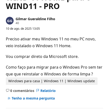
WIND11 - PRO
Gilmar Gueraldine Filho
P
40
o
10 de ago. de 2025 13:05
n
t
o
Preciso ativar meu Windows 11 no meu PC novo,
s
d
veio instalado o Windows 11 Home.
e
r
e
Vou comprar direto da Microsoft store.
p
u
Como faço para migrar para o Windows Pro sem ter
t
a
que que reinstalar o Windows de forma limpa ?
ç
ã
Windows para casa | Windows 11 | Windows update
o
0 comentários
Relatório
Sem
comentários
Tenho a mesma pergunta