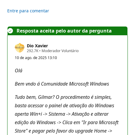
Entre para comentar
Resposta aceita pelo autor da pergunta
Dio Xavier
P
292.7K
•
Moderador Voluntário
o
10 de ago. de 2025 13:10
n
t
o
Olá
s
d
e
Bem vndo á Comunidade Microsoft Windows
r
e
p
Tudo bem, Gilmar? O procedimento é simples,
u
basta acessar o painel de ativação do Windows
t
a
aperta Win+i -> Sistema -> Ativação e alterar
ç
ã
edição do Windows -> Clica em "Ir para Microsoft
o
Store" e pagar pelo favor do upgrade Home ->