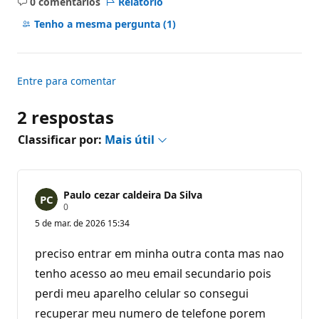
0 comentários
Relatório
Sem
comentários
Tenho a mesma pergunta
(1)
Entre para comentar
2 respostas
Classificar por:
Mais útil
Paulo cezar caldeira Da Silva
P
0
o
5 de mar. de 2026 15:34
n
t
o
preciso entrar em minha outra conta mas nao
s
d
tenho acesso ao meu email secundario pois
e
perdi meu aparelho celular so consegui
r
e
recuperar meu numero de telefone porem
p