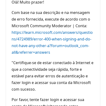
o
Olá! Muito prazer!
s
d
e
Com base na sua descrição e na mensagem
r
e
de erro fornecida, execute de acordo com o
p
Microsoft Community Moderator | Conta:
u
t
https://learn.microsoft.com/answers/questio
a
ç
ns/4724989/error-400-when-signing-and-do-
ã
o
not-have-any-other-a?forum=outlook_com-
all&referrer=answers
"Certifique-se de estar conectado à Internet e
que a conectividade seja rápida, forte e
estável para evitar erros de autenticação e
fazer login e acessar sua conta da Microsoft
com sucesso.
Por favor, tente fazer login e acessar sua