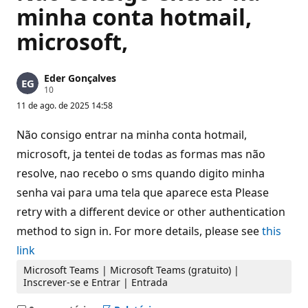
minha conta hotmail,
microsoft,
Eder Gonçalves
P
10
o
11 de ago. de 2025 14:58
n
t
o
Não consigo entrar na minha conta hotmail,
s
d
microsoft, ja tentei de todas as formas mas não
e
resolve, nao recebo o sms quando digito minha
r
e
senha vai para uma tela que aparece esta Please
p
u
retry with a different device or other authentication
t
a
method to sign in. For more details, please see
this
ç
ã
link
o
Microsoft Teams | Microsoft Teams (gratuito) |
Inscrever-se e Entrar | Entrada