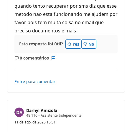
u
quando tento recuperar por sms diz que esse
t
a
metodo nao esta funcionando me ajudem por
ç
ã
favor pois tem muita coisa no email que
o
preciso documentos e mais
Esta resposta foi útil?
Yes
No
0 comentários
Sem
Relatório
comentários
Entre para comentar
Darhyl Amizola
P
48,110
•
Assistente Independente
o
11 de ago. de 2025 15:31
n
t