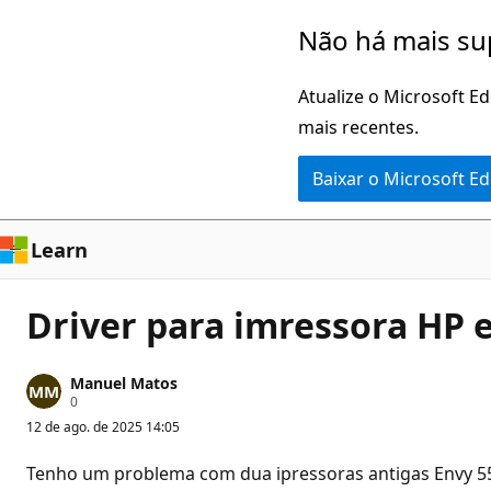
Pular
Não há mais su
para
o
Atualize o Microsoft E
conteúdo
mais recentes.
principal
Baixar o Microsoft E
Learn
Driver para imressora HP
Manuel Matos
P
0
o
12 de ago. de 2025 14:05
n
t
o
Tenho um problema com dua ipressoras antigas Envy 5
s