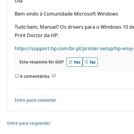
Olá
s
d
e
Bem vindo à Comunidade Microsoft Windows
r
e
p
Tudo bem, Manuel? Os drivers para o Windows 10 dev
u
Print Doctor da HP:
t
a
ç
https://support.hp.com/br-pt/printer-setup/hp-envy
ã
o
Esta resposta foi útil?
Yes
No
0 comentários
Sem
Relatório
comentários
Entre para comentar
Entre para responder