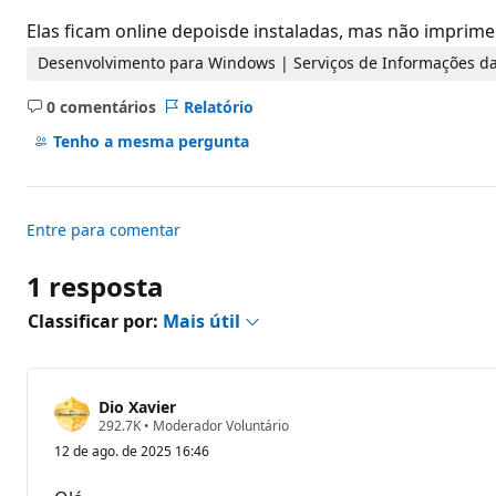
d
e
Elas ficam online depoisde instaladas, mas não impri
r
e
Desenvolvimento para Windows | Serviços de Informações da
p
u
0 comentários
Relatório
t
Sem
a
comentários
Tenho a mesma pergunta
ç
ã
o
Entre para comentar
1 resposta
Classificar por:
Mais útil
Dio Xavier
P
292.7K
•
Moderador Voluntário
o
12 de ago. de 2025 16:46
n
t
o