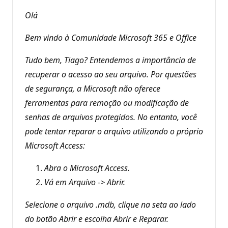
t
o
Olá
s
d
e
Bem vindo à Comunidade Microsoft 365 e Office
r
e
p
Tudo bem, Tiago? Entendemos a importância de
u
recuperar o acesso ao seu arquivo. Por questões
t
a
de segurança, a Microsoft não oferece
ç
ã
ferramentas para remoção ou modificação de
o
senhas de arquivos protegidos. No entanto, você
pode tentar reparar o arquivo utilizando o próprio
Microsoft Access:
Abra o Microsoft Access.
Vá em Arquivo -> Abrir.
Selecione o arquivo .mdb, clique na seta ao lado
do botão Abrir e escolha Abrir e Reparar.