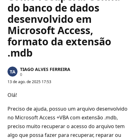
do banco de dados
desenvolvido em
Microsoft Access,
formato da extensão
.mdb
TIAGO ALVES FERREIRA
P
0
o
13 de ago. de 2025 17:53
n
t
o
Olá!
s
d
e
Preciso de ajuda, possuo um arquivo desenvolvido
r
e
no Microsoft Access +VBA com extensão .mdb,
p
preciso muito recuperar o acesso do arquivo tem
u
t
algo que possa fazer para recuperar, reparar ou
a
ç