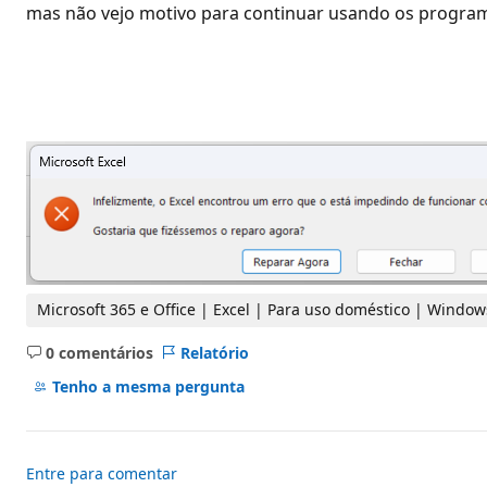
d
mas não vejo motivo para continuar usando os progra
e
r
e
p
u
t
a
ç
ã
o
Microsoft 365 e Office | Excel | Para uso doméstico | Window
0 comentários
Relatório
Sem
comentários
Tenho a mesma pergunta
Entre para comentar