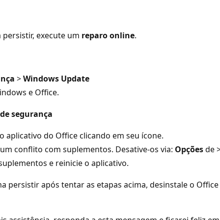
 persistir, execute um
reparo online
.
ança
>
Windows Update
indows e Office.
o de segurança
o aplicativo do Office clicando em seu ícone.
r um conflito com suplementos. Desative-os via:
Opções
de 
plementos e reinicie o aplicativo.
 persistir após tentar as etapas acima, desinstale o Offi
s assistência, responda a esta mensagem e ficarei feliz em