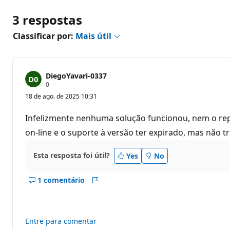
3 respostas
Classificar por:
Mais útil
DiegoYavari-0337
P
0
o
18 de ago. de 2025 10:31
n
t
o
Infelizmente nenhuma solução funcionou, nem o repa
s
d
on-line e o suporte à versão ter expirado, mas não t
e
r
e
Esta resposta foi útil?
Yes
No
p
u
t
1 comentário
a
Mostrar
Relatório
ç
comentários
ã
deste
o
resposta
Entre para comentar