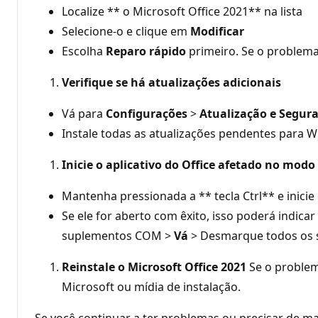
Localize ** o Microsoft Office 2021** na lista
Selecione-o e clique em
Modificar
Escolha
Reparo rápido
primeiro. Se o problema
Verifique se há atualizações adicionais
Vá para
Configurações
>
Atualização e Segur
Instale todas as atualizações pendentes para W
Inicie o aplicativo do Office afetado no mod
Mantenha pressionada a ** tecla Ctrl** e inicie 
Se ele for aberto com êxito, isso poderá indica
suplementos COM >
Vá
> Desmarque todos os su
Reinstale o Microsoft Office 2021
Se o problema
Microsoft ou mídia de instalação.
Se você continuar a ter problemas ou precisar de mai