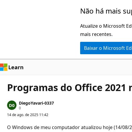
Pular
Não há mais su
para
o
Atualize o Microsoft E
conteúdo
mais recentes.
principal
Baixar o Microsoft E
Learn
Programas do Office 2021
DiegoYavari-0337
P
0
o
14 de ago. de 2025 11:42
n
t
o
O Windows de meu computador atualizou hoje (14/08/25) 
s