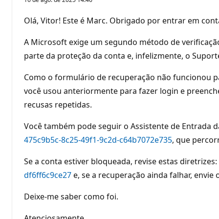
n
t
o
Olá, Vitor! Este é Marc. Obrigado por entrar em co
s
d
e
A Microsoft exige um segundo método de verificaçã
r
e
parte da proteção da conta e, infelizmente, o Supo
p
u
Como o formulário de recuperação não funcionou 
t
a
você usou anteriormente para fazer login e preench
ç
ã
recusas repetidas.
o
Você também pode seguir o Assistente de Entrada d
475c9b5c-8c25-49f1-9c2d-c64b7072e735
, que percor
Se a conta estiver bloqueada, revise estas diretrizes:
df6ff6c9ce27
e, se a recuperação ainda falhar, envi
Deixe-me saber como foi.
Atenciosamente