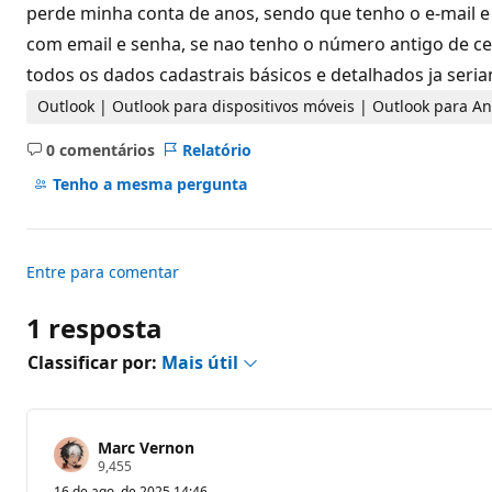
d
perde minha conta de anos, sendo que tenho o e-mail e
e
com email e senha, se nao tenho o número antigo de cel
r
e
todos os dados cadastrais básicos e detalhados ja seriam
p
u
Outlook | Outlook para dispositivos móveis | Outlook para A
t
a
ç
0 comentários
Relatório
ã
Sem
o
comentários
Tenho a mesma pergunta
Entre para comentar
1 resposta
Classificar por:
Mais útil
Marc Vernon
P
9,455
o
16 de ago. de 2025 14:46