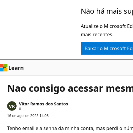
Pular
Não há mais su
para
o
Atualize o Microsoft E
conteúdo
mais recentes.
principal
Baixar o Microsoft E
Learn
Nao consigo acessar mesm
Vitor Ramos dos Santos
P
0
o
16 de ago. de 2025 14:08
n
t
o
Tenho email e a senha da minha conta, mas perdi o núme
s