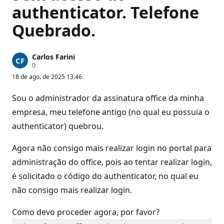
authenticator. Telefone
Quebrado.
Carlos Farini
P
0
o
18 de ago. de 2025 13:46
n
t
o
Sou o administrador da assinatura office da minha
s
d
empresa, meu telefone antigo (no qual eu possuia o
e
authenticator) quebrou.
r
e
p
Agora não consigo mais realizar login no portal para
u
t
administração do office, pois ao tentar realizar login,
a
ç
é solicitado o código do authenticator, no qual eu
ã
o
não consigo mais realizar login.
Como devo proceder agora, por favor?