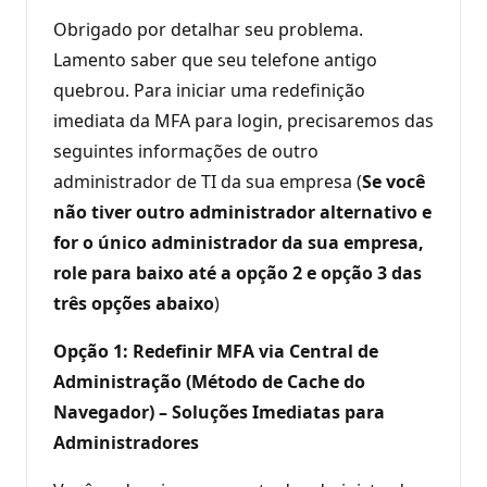
e
r
Obrigado por detalhar seu problema.
e
p
Lamento saber que seu telefone antigo
u
quebrou. Para iniciar uma redefinição
t
a
imediata da MFA para login, precisaremos das
ç
ã
seguintes informações de outro
o
administrador de TI da sua empresa (
Se você
não tiver outro administrador alternativo e
for o único administrador da sua empresa,
role para baixo até a opção 2 e opção 3 das
três opções abaixo
)
Opção 1: Redefinir MFA via Central de
Administração (Método de Cache do
Navegador) – Soluções Imediatas para
Administradores