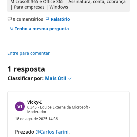
Microsoft 365 e Office 365 | Assinatura, conta, cobrança
| Para empresas | Windows
0 comentários
Relatório
Sem
comentários
Tenho a mesma pergunta
Entre para comentar
1 resposta
Classificar por:
Mais útil
Vicky-I
P
6,345
•
Equipe Externa da Microsoft
•
o
Moderador
n
18 de ago. de 2025 14:36
t
o
s
Prezado
@Carlos Farini
,
d