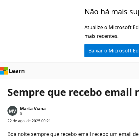
Pular
Não há mais su
para
o
Atualize o Microsoft E
conteúdo
mais recentes.
principal
Baixar o Microsoft E
Learn
Sempre que recebo email r
Marta Viana
P
0
o
22 de ago. de 2025 00:21
n
t
o
Boa noite sempre que recebo email recebo um email de 
s