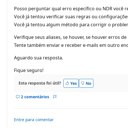
d
e
Posso perguntar qual erro específico ou NDR você 
r
e
Você já tentou verificar suas regras ou configuraç
p
Você já tentou algum método para corrigir o probl
u
t
a
Verifique seus aliases, se houver, se houver erros d
ç
ã
Tente também enviar e receber e-mails em outro en
o
Aguardo sua resposta.
Fique seguro!
Esta resposta foi útil?
Yes
No
2 comentários
Mostrar
Relatório
comentários
deste
resposta
Entre para comentar