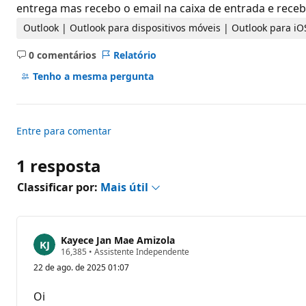
d
entrega mas recebo o email na caixa de entrada e receb
e
r
Outlook | Outlook para dispositivos móveis | Outlook para i
e
p
0 comentários
Relatório
u
Sem
t
comentários
Tenho a mesma pergunta
a
ç
ã
o
Entre para comentar
1 resposta
Classificar por:
Mais útil
Kayece Jan Mae Amizola
P
16,385
•
Assistente Independente
o
22 de ago. de 2025 01:07
n
t
o
Oi
s