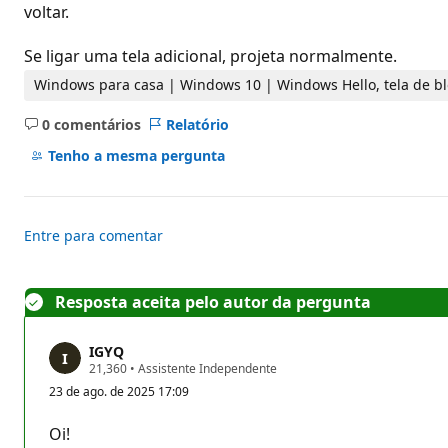
d
voltar.
e
r
e
Se ligar uma tela adicional, projeta normalmente.
p
u
Windows para casa | Windows 10 | Windows Hello, tela de b
t
a
0 comentários
Relatório
ç
Sem
ã
comentários
Tenho a mesma pergunta
o
Entre para comentar
Resposta aceita pelo autor da pergunta
IGYQ
P
21,360
•
Assistente Independente
o
23 de ago. de 2025 17:09
n
t
o
Oi!
s