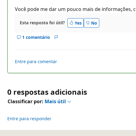
d
e
Você pode me dar um pouco mais de informações, co
r
e
p
Esta resposta foi útil?
Yes
No
u
t
a
1 comentário
ç
Mostrar
Relatório
ã
comentários
o
deste
resposta
Entre para comentar
0 respostas adicionais
Classificar por:
Mais útil
Entre para responder