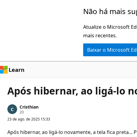
Pular
Não há mais su
para
o
Atualize o Microsoft E
conteúdo
mais recentes.
principal
Baixar o Microsoft E
Learn
Após hibernar, ao ligá-lo n
Cristhian
P
20
o
23 de ago. de 2025 15:33
n
t
o
Após hibernar, ao ligá-lo novamente, a tela fica preta..
s