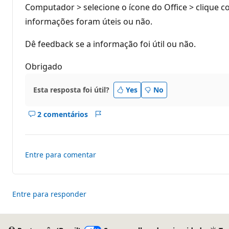
Computador > selecione o ícone do Office > clique c
informações foram úteis ou não.
Dê feedback se a informação foi útil ou não.
Obrigado
Esta resposta foi útil?
Yes
No
2 comentários
Mostrar
Relatório
comentários
deste
resposta
Entre para comentar
Entre para responder