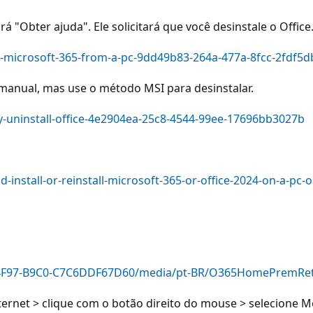
rirá "Obter ajuda". Ele solicitará que você desinstale o Offi
ll-microsoft-365-from-a-pc-9dd49b83-264a-477a-8fcc-2fdf5
 manual, mas use o método MSI para desinstalar.
y-uninstall-office-4e2904ea-25c8-4544-99ee-17696bb3027b
d-install-or-reinstall-microsoft-365-or-office-2024-on-a-
01-4F97-B9C0-C7C6DDF67D60/media/pt-BR/O365HomePremRet
ernet > clique com o botão direito do mouse > selecione 