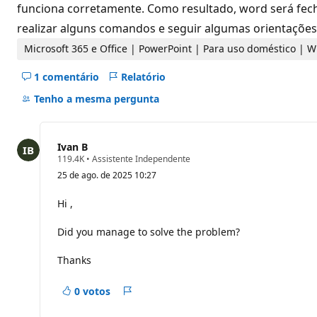
d
funciona corretamente. Como resultado, word será fecha
e
realizar alguns comandos e seguir algumas orientações
r
e
p
Microsoft 365 e Office | PowerPoint | Para uso doméstico | 
u
t
1 comentário
Relatório
a
Ocultar
ç
comentários
Tenho a mesma pergunta
ã
o
deste
pergunta
Ivan B
P
119.4K
•
Assistente Independente
o
25 de ago. de 2025 10:27
n
t
o
Hi ,
s
d
Did you manage to solve the problem?
e
r
e
Thanks
p
u
t
0 votos
a
Relatório
ç