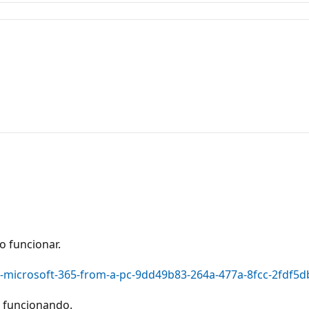
ão funcionar.
ll-microsoft-365-from-a-pc-9dd49b83-264a-477a-8fcc-2fdf5
á funcionando.