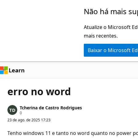
Pular
Não há mais su
para
o
Atualize o Microsoft E
conteúdo
mais recentes.
principal
Baixar o Microsoft E
Learn
erro no word
Tcherina de Castro Rodrigues
P
0
o
23 de ago. de 2025 17:23
n
t
o
Tenho windows 11 e tanto no word quanto no power poi
s