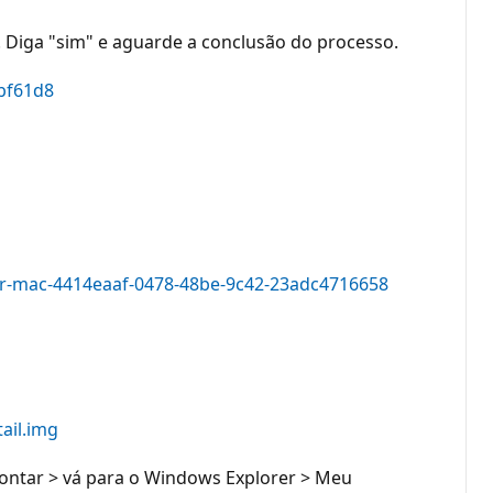
ce. Diga "sim" e aguarde a conclusão do processo.
dbf61d8
pc-or-mac-4414eaaf-0478-48be-9c42-23adc4716658
ail.img
Montar > vá para o Windows Explorer > Meu