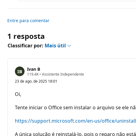
ã
o
Entre para comentar
1 resposta
Classificar por:
Mais útil
Ivan B
P
119.4K
•
Assistente Independente
o
23 de ago. de 2025 18:01
n
t
o
Oi,
s
d
e
Tente iniciar o Office sem instalar o arquivo se ele n
r
e
p
https://support.microsoft.com/en-us/office/uninsta
u
t
a
A única solução é reinstalá-lo, pois o reparo não est