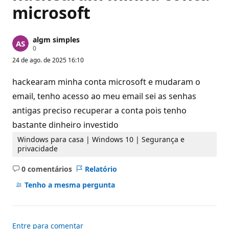
microsoft
algm simples
P
0
o
24 de ago. de 2025 16:10
n
t
o
hackearam minha conta microsoft e mudaram o
s
d
email, tenho acesso ao meu email sei as senhas
e
antigas preciso recuperar a conta pois tenho
r
e
bastante dinheiro investido
p
u
Windows para casa | Windows 10 | Segurança e
t
a
privacidade
ç
ã
0 comentários
Relatório
o
Sem
comentários
Tenho a mesma pergunta
Entre para comentar