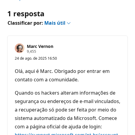
1 resposta
Classificar por:
Mais útil
Marc Vernon
P
9,455
o
24 de ago. de 2025 16:50
n
t
o
Olá, aqui é Marc. Obrigado por entrar em
s
d
contato com a comunidade.
e
r
e
Quando os hackers alteram informações de
p
segurança ou endereços de e-mail vinculados,
u
t
a recuperação só pode ser feita por meio do
a
ç
sistema automatizado da Microsoft. Comece
ã
o
com a página oficial de ajuda de login:
https://support.microsoft.com/pt-br/account-