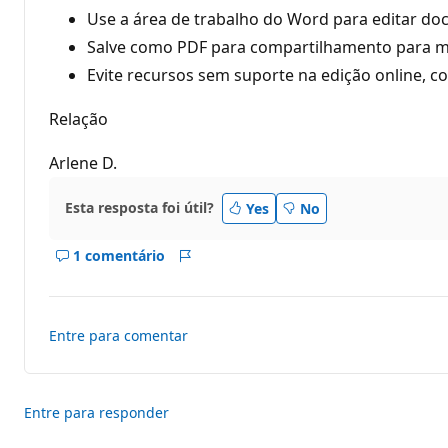
r
e
Use a área de trabalho do Word para editar d
p
Salve como PDF para compartilhamento para ma
u
t
Evite recursos sem suporte na edição online, c
a
ç
ã
Relação
o
Arlene D.
Esta resposta foi útil?
Yes
No
1 comentário
Mostrar
Relatório
comentários
deste
resposta
Entre para comentar
Entre para responder