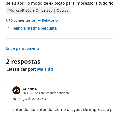
d
se eu abrir o modo de exibição para impressora tudo 
e
r
Microsoft 365 e Office 365 | Outros
e
p
0 comentários
Relatório
u
Sem
t
comentários
Tenho a mesma pergunta
a
ç
ã
o
Entre para comentar
2 respostas
Classificar por:
Mais útil
Arlene D
P
36,190
•
Assistente Independente
o
26 de ago. de 2025 06:31
n
t
o
Entendo. Eu entendo. Como o layout de impressão p
s