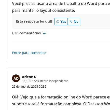
d
Você precisa usar a área de trabalho do Word para
e
para manter o layout consistente.
r
e
p
u
Esta resposta foi útil?
Yes
No
t
a
ç
0 comentários
Sem
Relatório
ã
o
comentários
Entre para comentar
Arlene D
P
36,190
•
Assistente Independente
o
25 de ago. de 2025 20:35
n
t
o
Olá. Vejo que a formatação online do Word parece 
s
d
suporte total à formatação complexa. O Desktop Wor
e