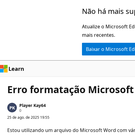
Pular
Não há mais su
para
o
Atualize o Microsoft E
conteúdo
mais recentes.
principal
Baixar o Microsoft E
Learn
Erro formatação Microsoft
Player Kay64
P
0
o
25 de ago. de 2025 19:55
n
t
o
Estou utilizando um arquivo do Microsoft Word com vá
s