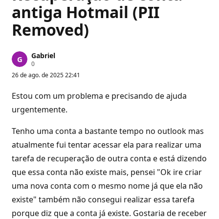
antiga Hotmail (PII
Removed)
Gabriel
P
0
o
26 de ago. de 2025 22:41
n
t
o
Estou com um problema e precisando de ajuda
s
d
urgentemente.
e
r
e
Tenho uma conta a bastante tempo no outlook mas
p
atualmente fui tentar acessar ela para realizar uma
u
t
tarefa de recuperação de outra conta e está dizendo
a
ç
que essa conta não existe mais, pensei "Ok ire criar
ã
o
uma nova conta com o mesmo nome já que ela não
existe" também não consegui realizar essa tarefa
porque diz que a conta já existe. Gostaria de receber