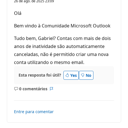
26 de ago. de 2025 23:09
n
t
o
Olá
s
d
e
Bem vindo à Comunidade Microsoft Outlook
r
e
p
Tudo bem, Gabriel? Contas com mais de dois
u
anos de inatividade são automaticamente
t
a
canceladas, não é permitido criar uma nova
ç
ã
conta utilizando o mesmo email.
o
Esta resposta foi útil?
Yes
No
0 comentários
Sem
Relatório
comentários
Entre para comentar