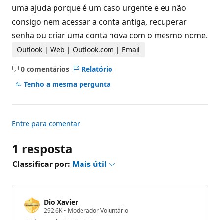
uma ajuda porque é um caso urgente e eu não
consigo nem acessar a conta antiga, recuperar
senha ou criar uma conta nova com o mesmo nome.
Outlook | Web | Outlook.com | Email
0 comentários
Relatório
Sem
comentários
Tenho a mesma pergunta
Entre para comentar
1 resposta
Classificar por:
Mais útil
Dio Xavier
P
292.6K
•
Moderador Voluntário
o