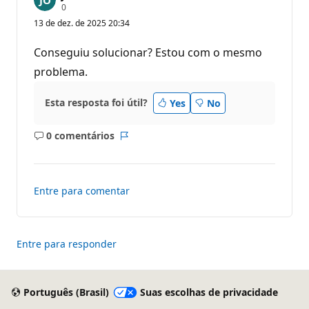
P
0
o
13 de dez. de 2025 20:34
n
t
o
Conseguiu solucionar? Estou com o mesmo
s
d
problema.
e
r
e
Esta resposta foi útil?
Yes
No
p
u
t
0 comentários
a
Sem
Relatório
ç
comentários
ã
o
Entre para comentar
Entre para responder
Português (Brasil)
Suas escolhas de privacidade