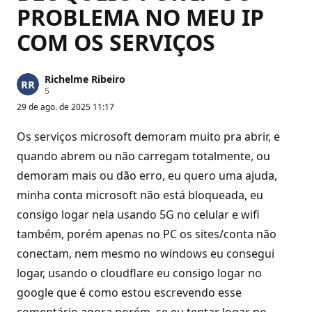
PROBLEMA NO MEU IP
COM OS SERVIÇOS
Richelme Ribeiro
P
5
o
29 de ago. de 2025 11:17
n
t
o
Os serviços microsoft demoram muito pra abrir, e
s
d
quando abrem ou não carregam totalmente, ou
e
demoram mais ou dão erro, eu quero uma ajuda,
r
e
minha conta microsoft não está bloqueada, eu
p
u
consigo logar nela usando 5G no celular e wifi
t
a
também, porém apenas no PC os sites/conta não
ç
ã
conectam, nem mesmo no windows eu consegui
o
logar, usando o cloudflare eu consigo logar no
google que é como estou escrevendo esse