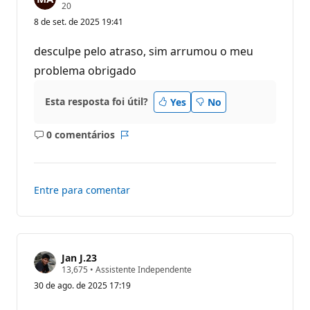
P
20
o
8 de set. de 2025 19:41
n
t
o
desculpe pelo atraso, sim arrumou o meu
s
d
problema obrigado
e
r
e
Esta resposta foi útil?
Yes
No
p
u
t
0 comentários
a
Sem
Relatório
ç
comentários
ã
o
Entre para comentar
Jan J.23
P
13,675
•
Assistente Independente
o
30 de ago. de 2025 17:19
n
t