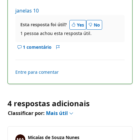
janelas 10
Esta resposta foi útil?
Yes
No
1 pessoa achou esta resposta útil.
1 comentário
Mostrar
Relatório
comentários
deste
resposta
Entre para comentar
4 respostas adicionais
Classificar por:
Mais útil
Micaías de Souza Nunes