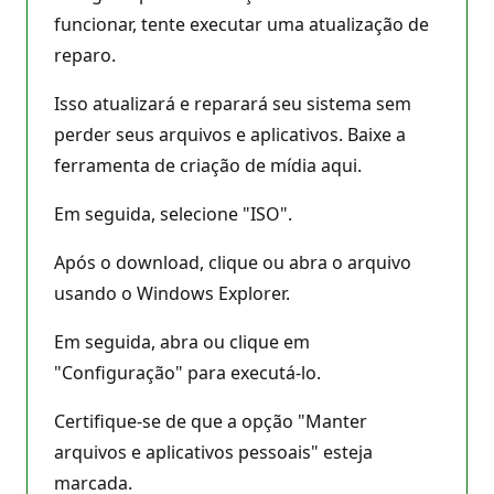
s
d
funcionar, tente executar uma atualização de
e
reparo.
r
e
p
Isso atualizará e reparará seu sistema sem
u
t
perder seus arquivos e aplicativos. Baixe a
a
ç
ferramenta de criação de mídia aqui.
ã
o
Em seguida, selecione "ISO".
Após o download, clique ou abra o arquivo
usando o Windows Explorer.
Em seguida, abra ou clique em
"Configuração" para executá-lo.
Certifique-se de que a opção "Manter
arquivos e aplicativos pessoais" esteja
marcada.