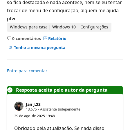
so fica destacada e nada acontece, nem se eu tentar
trocar de menu de configuração, alguem me ajuda
pfvr
Windows para casa | Windows 10 | Configurações
0 comentários
Relatório
Sem
comentários
Tenho a mesma pergunta
Entre para comentar
Resposta aceita pelo autor da pergunta
Jan J.23
P
13,675
•
Assistente Independente
o
29 de ago. de 2025 19:48
n
t
o
Obrigado pela atualização. Se nada disso