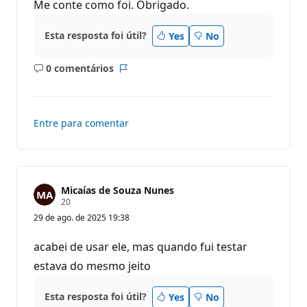
o
Me conte como foi. Obrigado.
s
d
e
Esta resposta foi útil?
Yes
No
r
e
p
0 comentários
u
Sem
Relatório
t
comentários
a
ç
ã
Entre para comentar
o
Micaías de Souza Nunes
P
20
o
29 de ago. de 2025 19:38
n
t
o
acabei de usar ele, mas quando fui testar
s
d
estava do mesmo jeito
e
r
e
Esta resposta foi útil?
Yes
No
p