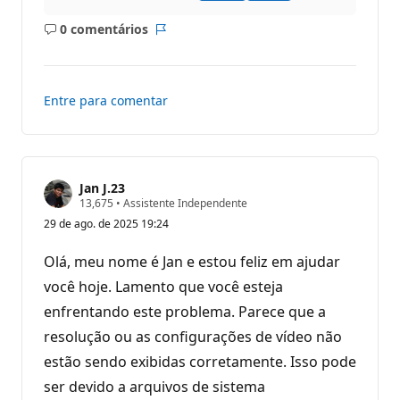
u
t
0 comentários
a
Sem
Relatório
ç
comentários
ã
o
Entre para comentar
Jan J.23
P
13,675
•
Assistente Independente
o
29 de ago. de 2025 19:24
n
t
o
Olá, meu nome é Jan e estou feliz em ajudar
s
d
você hoje. Lamento que você esteja
e
enfrentando este problema. Parece que a
r
e
resolução ou as configurações de vídeo não
p
u
estão sendo exibidas corretamente. Isso pode
t
a
ser devido a arquivos de sistema
ç