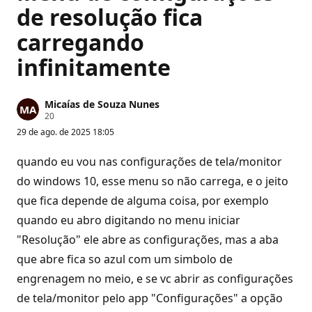
de resolução fica
carregando
infinitamente
Micaías de Souza Nunes
P
20
o
29 de ago. de 2025 18:05
n
t
o
quando eu vou nas configurações de tela/monitor
s
d
do windows 10, esse menu so não carrega, e o jeito
e
que fica depende de alguma coisa, por exemplo
r
e
quando eu abro digitando no menu iniciar
p
u
"Resolução" ele abre as configurações, mas a aba
t
a
que abre fica so azul com um simbolo de
ç
ã
engrenagem no meio, e se vc abrir as configurações
o
de tela/monitor pelo app "Configurações" a opção