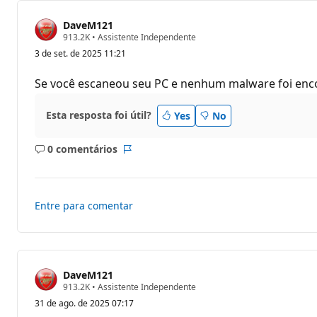
DaveM121
P
913.2K
•
Assistente Independente
o
3 de set. de 2025 11:21
n
t
o
Se você escaneou seu PC e nenhum malware foi enco
s
d
e
Esta resposta foi útil?
Yes
No
r
e
p
0 comentários
u
Sem
Relatório
t
comentários
a
ç
ã
Entre para comentar
o
DaveM121
P
913.2K
•
Assistente Independente
o
31 de ago. de 2025 07:17
n