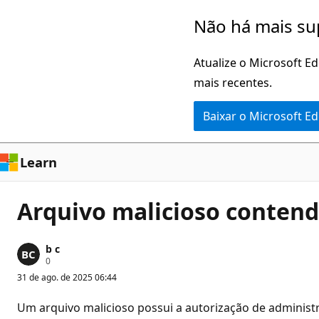
Pular
Não há mais su
para
o
Atualize o Microsoft E
conteúdo
mais recentes.
principal
Baixar o Microsoft E
Learn
Arquivo malicioso contend
b c
P
0
o
31 de ago. de 2025 06:44
n
t
o
Um arquivo malicioso possui a autorização de adminis
s