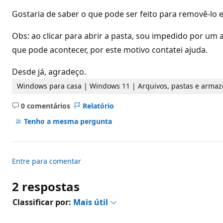
d
e
Gostaria de saber o que pode ser feito para removê-lo
r
e
p
Obs: ao clicar para abrir a pasta, sou impedido por u
u
que pode acontecer, por este motivo contatei ajuda.
t
a
ç
Desde já, agradeço.
ã
o
Windows para casa | Windows 11 | Arquivos, pastas e arma
0 comentários
Relatório
Sem
comentários
Tenho a mesma pergunta
Entre para comentar
2 respostas
Classificar por:
Mais útil