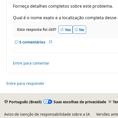
t
o
Forneça detalhes completos sobre este problema.
s
d
e
Qual é o nome exato e a localização completa desse
r
e
p
Esta resposta foi útil?
Yes
No
u
t
a
5 comentários
ç
Mostrar
Relatório
ã
comentários
o
deste
resposta
Entre para comentar
Entre para responder
Português (Brasil)
Suas escolhas de privacidade
Te
Aviso de isenção de responsabilidade sobre a IA
Versões ant