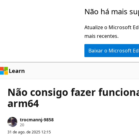
Pular
Não há mais su
para
o
Atualize o Microsoft E
conteúdo
mais recentes.
principal
Baixar o Microsoft E
Learn
Não consigo fazer funcio
arm64
trocmannj-9858
P
20
o
31 de ago. de 2025 12:15
n
t