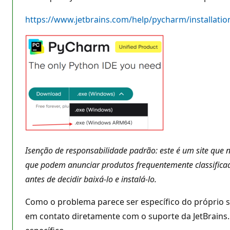
r
e
p
https://www.jetbrains.com/help/pycharm/installati
u
t
a
ç
ã
o
Isenção de responsabilidade padrão: este é um site que 
que podem anunciar produtos frequentemente classifica
antes de decidir baixá-lo e instalá-lo.
Como o problema parece ser específico do próprio s
em contato diretamente com o suporte da JetBrains