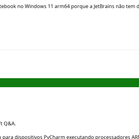
tebook no Windows 11 arm64 porque a JetBrains não tem d
ft Q&A.
o para dispositivos PyCharm executando processadores ARM64