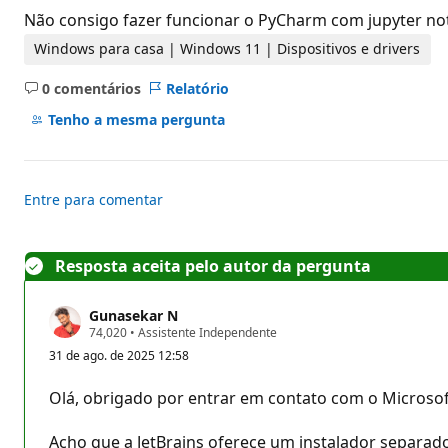
o
Não consigo fazer funcionar o PyCharm com jupyter no
s
d
Windows para casa | Windows 11 | Dispositivos e drivers
e
r
0 comentários
Relatório
e
Sem
p
comentários
u
Tenho a mesma pergunta
t
a
ç
ã
o
Entre para comentar
Resposta aceita pelo autor da pergunta
Gunasekar N
P
74,020
•
Assistente Independente
o
31 de ago. de 2025 12:58
n
t
o
Olá, obrigado por entrar em contato com o Microso
s
d
e
Acho que a JetBrains oferece um instalador separad