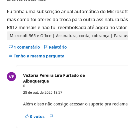
n
t
o
Eu tinha uma subscrição anual automática do Microsoft
s
d
mas como foi oferecido troca para outra assinatura bás
e
R$12 mensais e não fui reembolsada até agora no valor d
r
e
p
Microsoft 365 e Office | Assinatura, conta, cobrança | Para
u
t
1 comentário
Relatório
a
Ocultar
ç
comentários
Tenho a mesma pergunta
ã
o
deste
pergunta
Victoria Pereira Lira Furtado de
Albuquerque
P
0
o
28 de out. de 2025 18:57
n
t
o
Além disso não consigo acessar o suporte pra reclam
s
d
e
0 votos
Relatório
r
e