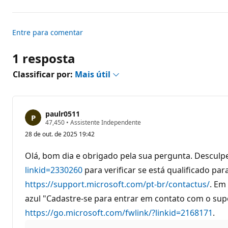
p
u
t
a
ç
Entre para comentar
ã
o
1 resposta
Classificar por:
Mais útil
paulr0511
P
47,450
•
Assistente Independente
o
28 de out. de 2025 19:42
n
t
o
Olá, bom dia e obrigado pela sua pergunta. Desculp
s
d
linkid=2330260
para verificar se está qualificado 
e
https://support.microsoft.com/pt-br/contactus/
r
. Em
e
azul "Cadastre-se para entrar em contato com o supo
p
u
https://go.microsoft.com/fwlink/?linkid=2168171
.
t
a