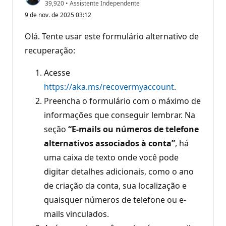
P
39,920
•
Assistente Independente
o
9 de nov. de 2025 03:12
n
t
o
Olá. Tente usar este formulário alternativo de
s
d
recuperação:
e
r
e
Acesse
p
https://aka.ms/recovermyaccount
.
u
t
Preencha o formulário com o máximo de
a
ç
informações que conseguir lembrar. Na
ã
o
seção
“E-mails ou números de telefone
alternativos associados à conta”
, há
uma caixa de texto onde você pode
digitar detalhes adicionais, como o ano
de criação da conta, sua localização e
quaisquer números de telefone ou e-
mails vinculados.