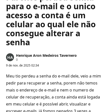
para o e-mail e o unico
acesso a conta é um
celular ao qual ele não
consegue alterar a
senha
Henrique Aron Medeiros Tavernero
P
0
o
9 de nov. de 2025 02:34
n
t
o
Meu tio perdeu a senha do e-mail dele, veio a mim
s
d
pedir para recuperar a senha, porem não temos
e
mais o endereço de e-mail e nem o numero de
r
e
celular de recuperação, a conta ainda está logada
p
u
em meu celular e é possível abrir, visualizar e
t
a
escrever e-mails, já fomos negados 3 vezes a
ç