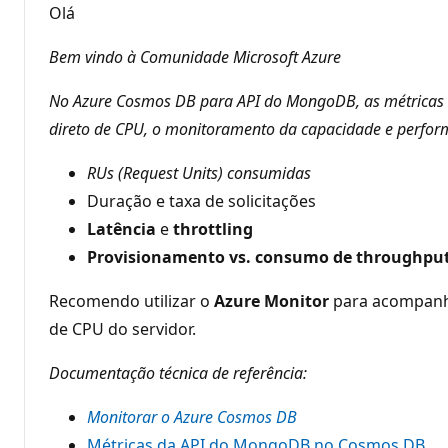
r
Olá
e
p
u
Bem vindo à Comunidade Microsoft Azure
t
a
ç
No Azure Cosmos DB para API do MongoDB, as métricas d
ã
o
direto de CPU, o monitoramento da capacidade e perform
RUs (Request Units) consumidas
Duração e taxa de solicitações
Latência
e
throttling
Provisionamento vs. consumo de throughpu
Recomendo utilizar o
Azure Monitor
para acompanha
de CPU do servidor.
Documentação técnica de referência:
Monitorar o Azure Cosmos DB
Métricas da API do MongoDB no Cosmos DB