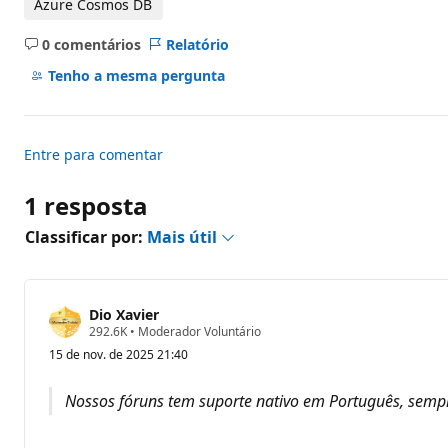
Azure Cosmos DB
0 comentários
Relatório
Sem
comentários
Tenho a mesma pergunta
Entre para comentar
1 resposta
Classificar por:
Mais útil
Dio Xavier
P
292.6K
•
Moderador Voluntário
o
15 de nov. de 2025 21:40
n
t
o
Nossos fóruns tem suporte nativo em Português, sempre
s
d
e