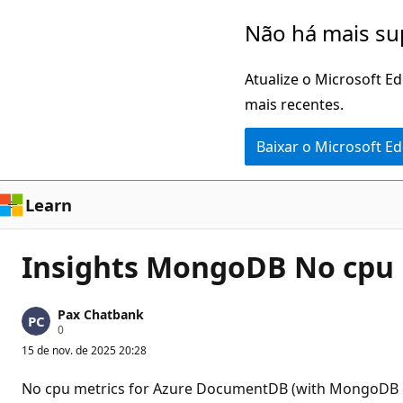
Pular
Não há mais su
para
o
Atualize o Microsoft E
conteúdo
mais recentes.
principal
Baixar o Microsoft E
Learn
Insights MongoDB No cpu 
Pax Chatbank
P
0
o
15 de nov. de 2025 20:28
n
t
o
No cpu metrics for Azure DocumentDB (with MongoDB c
s