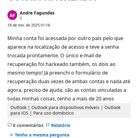
Andre Fagundes
P
0
o
18 de nov. de 2025 01:16
n
t
o
Minha conta foi acessada por outro país pelo que
s
d
aparece na localização de acesso e teve a senha
e
trocada prontamente. O único e-mail de
r
e
recuperação foi hackeado também, os dois ao
p
u
mesmo tempo! Já preenchi o formulário de
t
a
recuperação duas vezes de ambas contas e nada até
ç
ã
agora, preciso de ajuda, são as contas vinculadas a
o
todas minhas coisas, tenho a mais de 20 anos
Outlook | Outlook para dispositivos móveis | Outlook
para iOS | Para uso doméstico
0 comentários
Relatório
Sem
comentários
Tenho a mesma pergunta