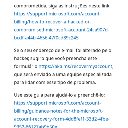
ç
comprometida, siga as instruções neste link:
ã
o
https://support.microsoft.com/account-
billing/how-to-recover-a-hacked-or-
compromised-microsoft-account-24ca907d-
bcdf-a44b-4656-47f0cd89c245
Se o seu endereço de e-mail foi alterado pelo
hacker, sugiro que você preencha este
formulário
https://aka.ms/recovermyaccount
,
que será enviado a uma equipe especializada
para lidar com esse tipo de problema.
Use este guia para ajudá-lo a preenchê-lo;
https://support.microsoft.com/account-
billing/guidance-notes-for-the-microsoft-
account-recovery-form-4dd8fef1-33d2-4fbe-
9352-66127ab9b50e