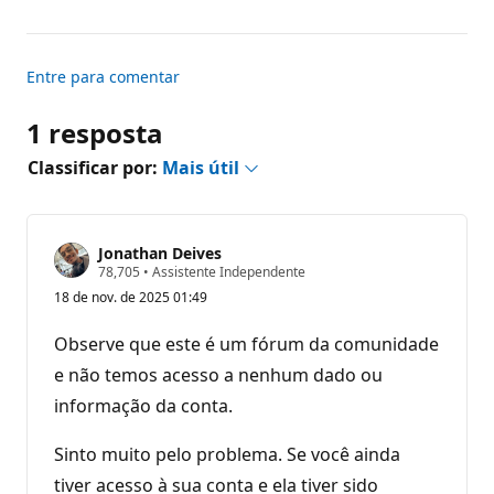
Entre para comentar
1 resposta
Classificar por:
Mais útil
Jonathan Deives
P
78,705
•
Assistente Independente
o
18 de nov. de 2025 01:49
n
t
o
Observe que este é um fórum da comunidade
s
d
e não temos acesso a nenhum dado ou
e
informação da conta.
r
e
p
Sinto muito pelo problema. Se você ainda
u
t
tiver acesso à sua conta e ela tiver sido
a