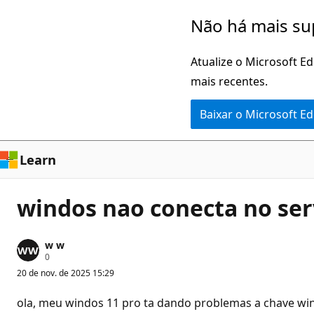
Pular
Não há mais su
para
o
Atualize o Microsoft E
conteúdo
mais recentes.
principal
Baixar o Microsoft E
Learn
windos nao conecta no ser
w w
P
0
o
20 de nov. de 2025 15:29
n
t
o
ola, meu windos 11 pro ta dando problemas a chave wind
s