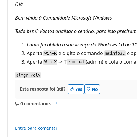
o
Olá
s
d
e
Bem vindo à Comunidade Microsoft Windows
r
e
p
Tudo bem? Vamos analisar o cenário, para isso precisa
u
t
a
Como foi obtida a sua licença do Windows 10 ou 1
ç
Aperta
e digita o comando
e ap
ã
Win+R
msinfo32
o
Aperta
-> T
(admin) e cola o com
Win+X
erminal
slmgr /dlv
Esta resposta foi útil?
Yes
No
0 comentários
Sem
Relatório
comentários
Entre para comentar