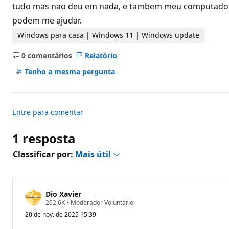
d
tudo mas nao deu em nada, e tambem meu computador n
e
podem me ajudar.
r
e
p
Windows para casa | Windows 11 | Windows update
u
t
0 comentários
Relatório
a
Sem
ç
comentários
Tenho a mesma pergunta
ã
o
Entre para comentar
1 resposta
Classificar por:
Mais útil
Dio Xavier
P
292.6K
•
Moderador Voluntário
o
20 de nov. de 2025 15:39
n
t