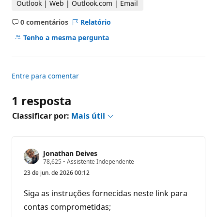
Outlook | Web | Outlook.com | Email
0 comentários
Relatório
Sem
comentários
Tenho a mesma pergunta
Entre para comentar
1 resposta
Classificar por:
Mais útil
Jonathan Deives
P
78,625
•
Assistente Independente
o
23 de jun. de 2026 00:12
n
t
o
Siga as instruções fornecidas neste link para
s
d
contas comprometidas;
e