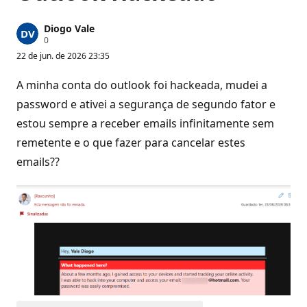
Diogo Vale
P
0
o
22 de jun. de 2026 23:35
n
t
o
A minha conta do outlook foi hackeada, mudei a
s
d
password e ativei a segurança de segundo fator e
e
estou sempre a receber emails infinitamente sem
r
e
remetente e o que fazer para cancelar estes
p
u
emails??
t
a
ç
ã
o