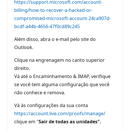
https://support.microsoft.com/account-
r
e
billing/how-to-recover-a-hacked-or-
p
u
compromised-microsoft-account-24ca907d-
t
a
bcdf-a44b-4656-47f0cd89c245
ç
ã
o
Além disso, abra o e-mail pelo site do
Outlook.
Clique na engrenagem no canto superior
direito.
Vá até o Encaminhamento & IMAP, verifique
se você tem alguma configuração que você
não conhece e remova.
Vá às configurações da sua conta
https://account.live.com/proofs/manage/
clique em "
Sair de todas as unidades".