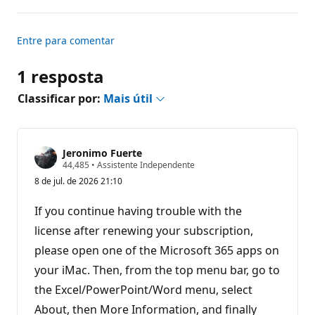
Entre para comentar
1 resposta
Classificar por:
Mais útil
Jeronimo Fuerte
P
44,485
•
Assistente Independente
o
8 de jul. de 2026 21:10
n
t
o
If you continue having trouble with the
s
d
license after renewing your subscription,
e
please open one of the Microsoft 365 apps on
r
e
your iMac. Then, from the top menu bar, go to
p
u
the Excel/PowerPoint/Word menu, select
t
a
About, then More Information, and finally
ç