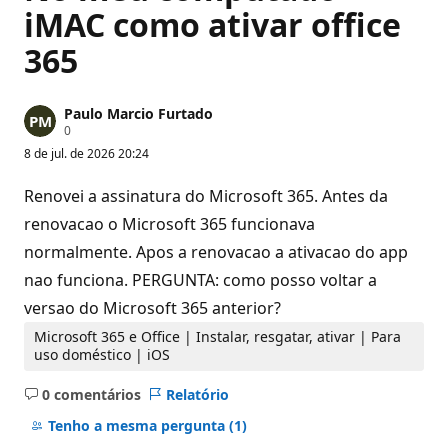
iMAC como ativar office
365
Paulo Marcio Furtado
P
0
o
8 de jul. de 2026 20:24
n
t
o
Renovei a assinatura do Microsoft 365. Antes da
s
d
renovacao o Microsoft 365 funcionava
e
normalmente. Apos a renovacao a ativacao do app
r
e
nao funciona. PERGUNTA: como posso voltar a
p
u
versao do Microsoft 365 anterior?
t
a
Microsoft 365 e Office | Instalar, resgatar, ativar | Para
ç
uso doméstico | iOS
ã
o
0 comentários
Relatório
Sem
comentários
Tenho a mesma pergunta
(1)