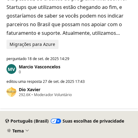
a
ç
Startups que utilizamos estão chegando ao fim, e
ã
o
gostaríamos de saber se vocês podem nos indicar
parceiros no Brasil que possam nos apoiar com o
faturamento e suporte. Atualmente, utilizamos…
Migrações para Azure
perguntado
18 de set. de 2025 14:29
Marcio Vasconcelos
P
0
o
n
editou uma resposta
27 de set. de 2025 17:43
t
Dio Xavier
o
P
292.6K
s
•
Moderador Voluntário
o
d
n
e
t
r
o
e
s
p
Português (Brasil)
Suas escolhas de privacidade
d
u
e
t
Tema
r
a
e
ç