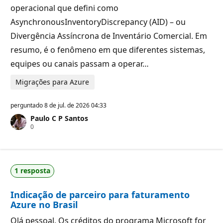
operacional que defini como
AsynchronousInventoryDiscrepancy (AID) – ou
Divergência Assíncrona de Inventário Comercial. Em
resumo, é o fenômeno em que diferentes sistemas,
equipes ou canais passam a operar…
Migrações para Azure
perguntado
8 de jul. de 2026 04:33
Paulo C P Santos
P
0
o
n
t
o
s
1 resposta
d
e
r
Indicação de parceiro para faturamento
e
p
Azure no Brasil
u
t
Olá pessoal, Os créditos do programa Microsoft for