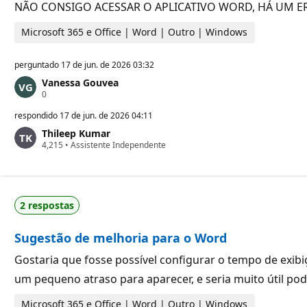
u
o
NÃO CONSIGO ACESSAR O APLICATIVO WORD, HÁ UM ER
t
a
Microsoft 365 e Office | Word | Outro | Windows
ç
ã
o
perguntado
17 de jun. de 2026 03:32
Vanessa Gouvea
P
0
o
n
respondido
17 de jun. de 2026 04:11
t
Thileep Kumar
o
P
4,215
s
•
Assistente Independente
o
d
n
e
t
r
o
e
s
p
2 respostas
d
u
e
t
r
a
Sugestão de melhoria para o Word
e
ç
p
ã
u
o
Gostaria que fosse possível configurar o tempo de exibi
t
um pequeno atraso para aparecer, e seria muito útil p
a
ç
ã
Microsoft 365 e Office | Word | Outro | Windows