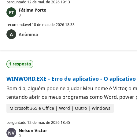
perguntado
12 de mai. de 2026 19:13
Fátima Porto
P
0
o
n
recomendável
18 de mai. de 2026 18:33
t
o
Anônima
s
d
e
r
e
p
1 resposta
u
t
a
WINWORD.EXE - Erro de aplicativo - O aplicativo
ç
ã
Bom dia, alguém pode ne ajudar Meu nome é Victor, o m
o
tentando abrir os meus programas como Word, power p
Microsoft 365 e Office | Word | Outro | Windows
perguntado
12 de mar. de 2026 13:45
Nelson Victor
P
0