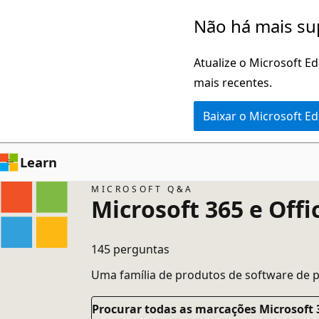
Pular
Não há mais su
para
o
Atualize o Microsoft E
conteúdo
mais recentes.
principal
Baixar o Microsoft E
Learn
MICROSOFT Q&A
Microsoft 365 e Off
145 perguntas
Uma família de produtos de software de p
Procurar todas as marcações Microsoft 3