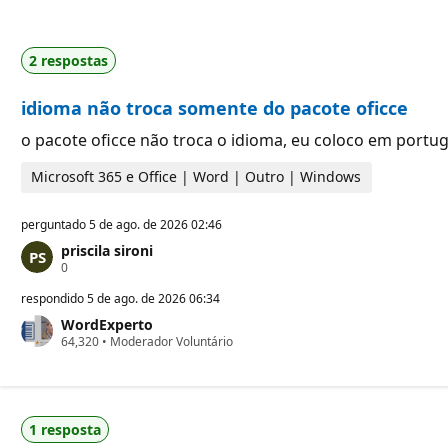
2 respostas
idioma não troca somente do pacote oficce
o pacote oficce não troca o idioma, eu coloco em portu
Microsoft 365 e Office | Word | Outro | Windows
perguntado
5 de ago. de 2026 02:46
priscila sironi
P
0
o
n
respondido
5 de ago. de 2026 06:34
t
WordExperto
o
P
64,320
s
•
Moderador Voluntário
o
d
n
e
t
r
o
e
s
p
1 resposta
d
u
e
t