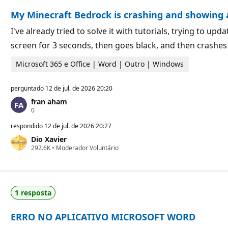
r
a
My Minecraft Bedrock is crashing and showing a
e
ç
p
ã
u
o
I've already tried to solve it with tutorials, trying to u
t
screen for 3 seconds, then goes black, and then crashe
a
ç
ã
Microsoft 365 e Office | Word | Outro | Windows
o
perguntado
12 de jul. de 2026 20:20
fran aham
P
0
o
n
respondido
12 de jul. de 2026 20:27
t
Dio Xavier
o
P
292.6K
s
•
Moderador Voluntário
o
d
n
e
t
r
o
e
s
p
1 resposta
d
u
e
t
r
a
ERRO NO APLICATIVO MICROSOFT WORD
e
ç
p
ã