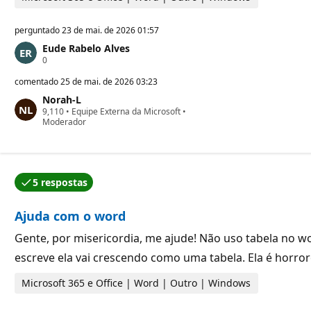
o
perguntado
23 de mai. de 2026 01:57
Eude Rabelo Alves
P
0
o
n
comentado
25 de mai. de 2026 03:23
t
Norah-L
o
P
9,110
s
•
Equipe Externa da Microsoft
•
o
Moderador
d
n
e
t
r
o
e
s
p
d
u
5 respostas
e
t
r
a
e
ç
Ajuda com o word
p
ã
u
o
t
Gente, por misericordia, me ajude! Não uso tabela no w
a
escreve ela vai crescendo como uma tabela. Ela é horr
ç
ã
o
Microsoft 365 e Office | Word | Outro | Windows