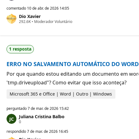
o
n
comentado
10 de abr. de 2026 14:05
t
Dio Xavier
o
P
292.6K
s
•
Moderador Voluntário
o
d
n
e
t
r
o
e
s
p
1 resposta
d
u
e
t
r
a
ERRO NO SALVAMENTO AUTOMÁTICO DO WORD
e
ç
p
ã
u
o
Por que quando estou editando um documento em word e
t
'tmp.driveupload"? Como evitar que isso aconteça?
a
ç
ã
Microsoft 365 e Office | Word | Outro | Windows
o
perguntado
7 de mar. de 2026 15:42
Juliana Cristina Balbo
P
0
o
n
respondido
7 de mar. de 2026 16:45
t