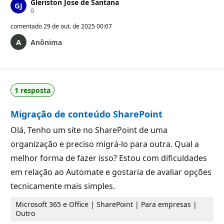
Gleriston Jose de Santana
P
0
o
n
comentado
29 de out. de 2025 00:07
t
o
Anônima
s
d
e
r
e
p
1 resposta
u
t
a
Migração de conteúdo SharePoint
ç
ã
Olá, Tenho um site no SharePoint de uma
o
organização e preciso migrá-lo para outra. Qual a
melhor forma de fazer isso? Estou com dificuldades
em relação ao Automate e gostaria de avaliar opções
tecnicamente mais simples.
Microsoft 365 e Office | SharePoint | Para empresas |
Outro