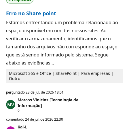
Erro no Share point
Estamos enfrentando um problema relacionado ao
espaço disponível em um dos nossos sites. Ao
verificar o armazenamento, identificamos que o
tamanho dos arquivos não corresponde ao espaço
que está sendo informado pelo sistema. Segue
abaixo as evidências…
Microsoft 365 e Office | SharePoint | Para empresas |
Outro
perguntado
23 de jul. de 2026 18:01
Marcos Vinicios [Tecnologia da
Informação]
P
0
o
n
comentado
24 de jul. de 2026 22:30
t
Kai-L
o