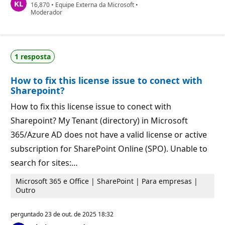
P
16,870
s
•
Equipe Externa da Microsoft
•
o
Moderador
d
n
e
t
r
o
e
s
p
d
u
1 resposta
e
t
r
a
e
ç
How to fix this license issue to conect with
p
ã
u
o
Sharepoint?
t
a
How to fix this license issue to conect with
ç
ã
Sharepoint? My Tenant (directory) in Microsoft
o
365/Azure AD does not have a valid license or active
subscription for SharePoint Online (SPO). Unable to
search for sites:…
Microsoft 365 e Office | SharePoint | Para empresas |
Outro
perguntado
23 de out. de 2025 18:32