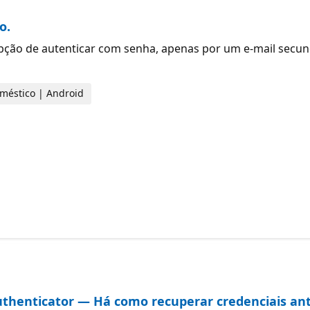
o.
pção de autenticar com senha, apenas por um e-mail secund
doméstico | Android
Authenticator — Há como recuperar credenciais an