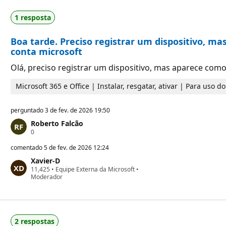
o
e
s
p
1 resposta
d
u
e
t
r
a
Boa tarde. Preciso registrar um dispositivo, m
e
ç
p
ã
conta microsoft
u
o
t
Olá, preciso registrar um dispositivo, mas aparece como
a
ç
Microsoft 365 e Office | Instalar, resgatar, ativar | Para uso 
ã
o
perguntado
3 de fev. de 2026 19:50
Roberto Falcão
P
0
o
n
comentado
5 de fev. de 2026 12:24
t
Xavier-D
o
P
11,425
s
•
Equipe Externa da Microsoft
•
o
Moderador
d
n
e
t
r
o
e
s
p
d
u
2 respostas
e
t