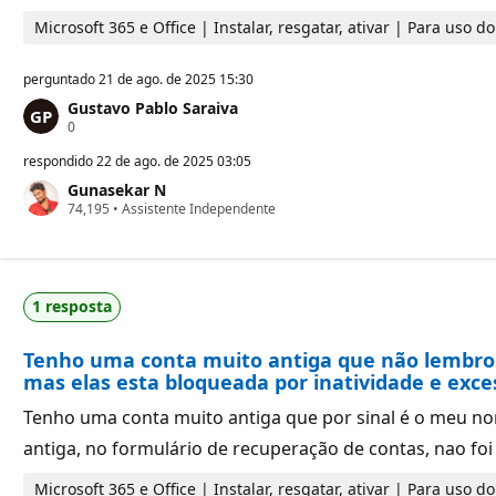
a
Microsoft 365 e Office | Instalar, resgatar, ativar | Para uso 
ç
ã
o
perguntado
21 de ago. de 2025 15:30
Gustavo Pablo Saraiva
P
0
o
n
respondido
22 de ago. de 2025 03:05
t
Gunasekar N
o
P
74,195
s
•
Assistente Independente
o
d
n
e
t
r
o
e
s
p
1 resposta
d
u
e
t
r
a
Tenho uma conta muito antiga que não lembro q
e
ç
p
ã
mas elas esta bloqueada por inatividade e exce
u
o
t
Tenho uma conta muito antiga que por sinal é o meu nom
a
ç
antiga, no formulário de recuperação de contas, nao foi
ã
o
Microsoft 365 e Office | Instalar, resgatar, ativar | Para uso 