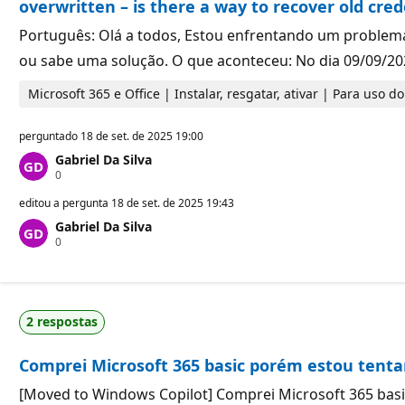
p
ã
overwritten – is there a way to recover old cred
u
o
t
Português: Olá a todos, Estou enfrentando um problema 
a
ç
ou sabe uma solução. O que aconteceu: No dia 09/09/20
ã
o
Microsoft 365 e Office | Instalar, resgatar, ativar | Para uso 
perguntado
18 de set. de 2025 19:00
Gabriel Da Silva
P
0
o
n
editou a pergunta
18 de set. de 2025 19:43
t
Gabriel Da Silva
o
P
0
s
o
d
n
e
t
r
o
e
s
p
2 respostas
d
u
e
t
r
a
Comprei Microsoft 365 basic porém estou tent
e
ç
p
ã
u
o
[Moved to Windows Copilot] Comprei Microsoft 365 bas
t