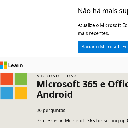
Pular
Não há mais su
para
o
Atualize o Microsoft E
conteúdo
mais recentes.
principal
Baixar o Microsoft E
Learn
MICROSOFT Q&A
Microsoft 365 e Offi
Android
26 perguntas
Processes in Microsoft 365 for setting up 