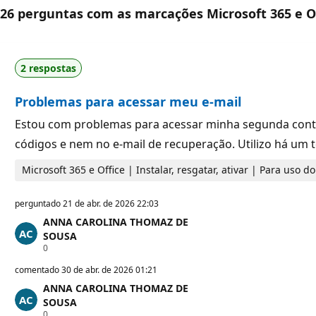
26 perguntas com as marcações Microsoft 365 e Off
2 respostas
Problemas para acessar meu e-mail
Estou com problemas para acessar minha segunda conta 
códigos e nem no e-mail de recuperação. Utilizo há um 
Microsoft 365 e Office | Instalar, resgatar, ativar | Para uso 
perguntado
21 de abr. de 2026 22:03
ANNA CAROLINA THOMAZ DE
SOUSA
P
0
o
n
comentado
30 de abr. de 2026 01:21
t
ANNA CAROLINA THOMAZ DE
o
s
SOUSA
d
P
0