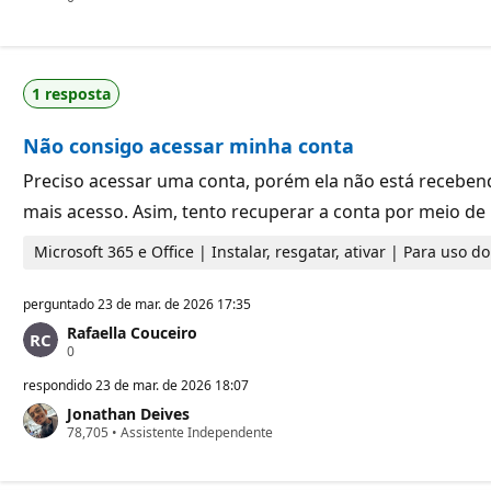
e
o
r
n
e
t
p
o
u
s
t
1 resposta
d
a
e
ç
r
ã
Não consigo acessar minha conta
e
o
p
u
Preciso acessar uma conta, porém ela não está recebend
t
mais acesso. Asim, tento recuperar a conta por meio 
a
ç
ã
Microsoft 365 e Office | Instalar, resgatar, ativar | Para uso 
o
perguntado
23 de mar. de 2026 17:35
Rafaella Couceiro
P
0
o
n
respondido
23 de mar. de 2026 18:07
t
Jonathan Deives
o
P
78,705
s
•
Assistente Independente
o
d
n
e
t
r