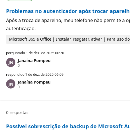
r
a
e
ç
Problemas no autenticador após trocar aparelh
p
ã
u
o
t
Após a troca de aparelho, meu telefone não permite a o
a
autenticação.
ç
ã
o
Microsoft 365 e Office | Instalar, resgatar, ativar | Para uso 
perguntado
1 de dez. de 2025 00:20
Janaína Pompeu
P
0
o
n
respondido
1 de dez. de 2025 06:09
t
Janaína Pompeu
o
P
0
s
o
d
n
e
t
r
o
e
s
p
0 respostas
d
u
e
t
r
a
Possível sobrescrição de backup do Microsoft 
e
ç