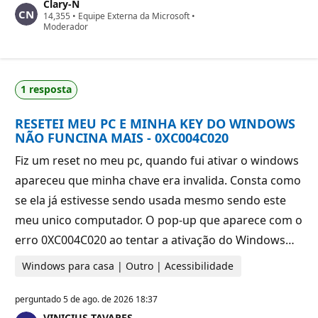
Clary-N
o
P
14,355
s
•
Equipe Externa da Microsoft
•
o
Moderador
d
n
e
t
r
o
e
s
p
d
u
1 resposta
e
t
r
a
e
ç
RESETEI MEU PC E MINHA KEY DO WINDOWS
p
ã
u
o
NÃO FUNCINA MAIS - 0XC004C020
t
a
Fiz um reset no meu pc, quando fui ativar o windows
ç
ã
apareceu que minha chave era invalida. Consta como
o
se ela já estivesse sendo usada mesmo sendo este
meu unico computador. O pop-up que aparece com o
erro 0XC004C020 ao tentar a ativação do Windows…
Windows para casa | Outro | Acessibilidade
perguntado
5 de ago. de 2026 18:37
VINICIUS TAVARES