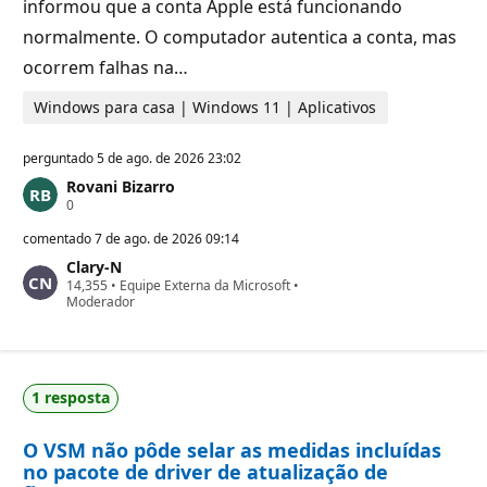
informou que a conta Apple está funcionando
normalmente. O computador autentica a conta, mas
ocorrem falhas na…
Windows para casa | Windows 11 | Aplicativos
perguntado
5 de ago. de 2026 23:02
Rovani Bizarro
P
0
o
n
comentado
7 de ago. de 2026 09:14
t
Clary-N
o
P
14,355
s
•
Equipe Externa da Microsoft
•
o
Moderador
d
n
e
t
r
o
e
s
p
d
u
1 resposta
e
t
r
a
e
ç
O VSM não pôde selar as medidas incluídas
p
ã
u
o
no pacote de driver de atualização de
t