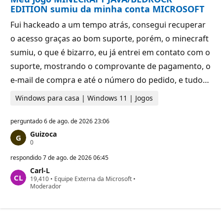
u
o
EDITION sumiu da minha conta MICROSOFT
t
a
Fui hackeado a um tempo atrás, consegui recuperar
ç
ã
o acesso graças ao bom suporte, porém, o minecraft
o
sumiu, o que é bizarro, eu já entrei em contato com o
suporte, mostrando o comprovante de pagamento, o
e-mail de compra e até o número do pedido, e tudo…
Windows para casa | Windows 11 | Jogos
perguntado
6 de ago. de 2026 23:06
Guizoca
P
0
o
n
respondido
7 de ago. de 2026 06:45
t
Carl-L
o
P
19,410
s
•
Equipe Externa da Microsoft
•
o
Moderador
d
n
e
t
r
o
e
s
p