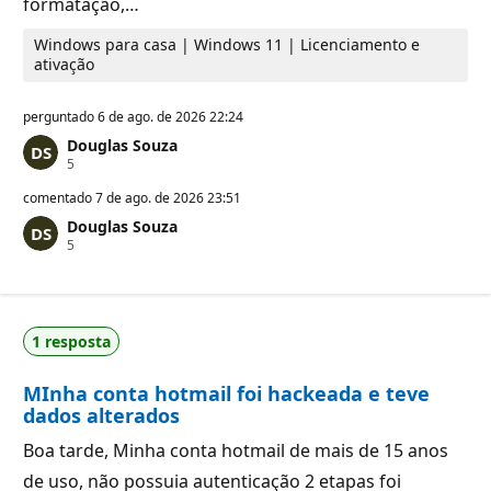
formatação,…
Windows para casa | Windows 11 | Licenciamento e
ativação
perguntado
6 de ago. de 2026 22:24
Douglas Souza
P
5
o
n
comentado
7 de ago. de 2026 23:51
t
Douglas Souza
o
P
5
s
o
d
n
e
t
r
o
e
s
p
1 resposta
d
u
e
t
r
a
MInha conta hotmail foi hackeada e teve
e
ç
p
ã
dados alterados
u
o
t
Boa tarde, Minha conta hotmail de mais de 15 anos
a
ç
de uso, não possuia autenticação 2 etapas foi
ã