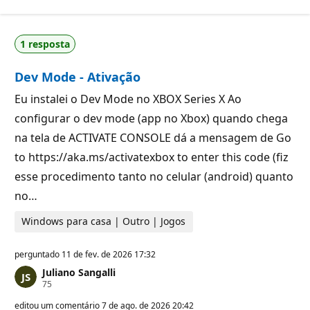
n
e
t
r
o
e
s
p
1 resposta
d
u
e
t
r
a
Dev Mode - Ativação
e
ç
p
ã
u
o
Eu instalei o Dev Mode no XBOX Series X Ao
t
configurar o dev mode (app no Xbox) quando chega
a
ç
na tela de ACTIVATE CONSOLE dá a mensagem de Go
ã
o
to https://aka.ms/activatexbox to enter this code (fiz
esse procedimento tanto no celular (android) quanto
no…
Windows para casa | Outro | Jogos
perguntado
11 de fev. de 2026 17:32
Juliano Sangalli
P
75
o
n
editou um comentário
7 de ago. de 2026 20:42