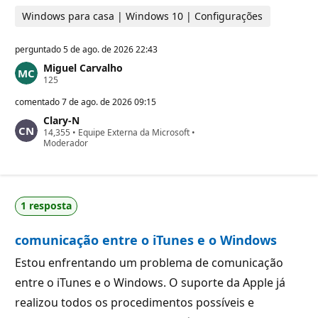
Windows para casa | Windows 10 | Configurações
perguntado
5 de ago. de 2026 22:43
Miguel Carvalho
P
125
o
n
comentado
7 de ago. de 2026 09:15
t
Clary-N
o
P
14,355
s
•
Equipe Externa da Microsoft
•
o
Moderador
d
n
e
t
r
o
e
s
p
d
u
1 resposta
e
t
r
a
e
ç
comunicação entre o iTunes e o Windows
p
ã
u
o
t
Estou enfrentando um problema de comunicação
a
entre o iTunes e o Windows. O suporte da Apple já
ç
ã
realizou todos os procedimentos possíveis e
o