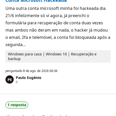
Uma outra conta microsoft minha foi hackeada dia
21/6 infelizmente só vi agora, já preenchi o
formulária para recuperação de conta duas vezes
mas ambos não deram em nada, o hacker já mudou
o email, 2fa e telemóvel, a conta foi bloqueada após a
segunda…
Windows para casa | Windows 10 | Recuperação e
backup
perguntado
8 de ago. de 2026 06:36
Paulo Eugénio
P
0
o
n
t
o
s
1 resposta
d
e
r