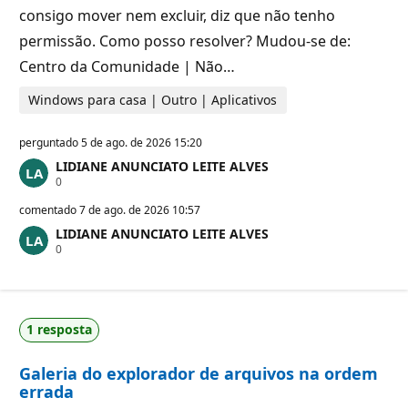
consigo mover nem excluir, diz que não tenho
permissão. Como posso resolver? Mudou-se de:
Centro da Comunidade | Não…
Windows para casa | Outro | Aplicativos
perguntado
5 de ago. de 2026 15:20
LIDIANE ANUNCIATO LEITE ALVES
P
0
o
n
comentado
7 de ago. de 2026 10:57
t
LIDIANE ANUNCIATO LEITE ALVES
o
P
0
s
o
d
n
e
t
r
o
e
s
p
1 resposta
d
u
e
t
r
a
Galeria do explorador de arquivos na ordem
e
ç
p
ã
errada
u
o