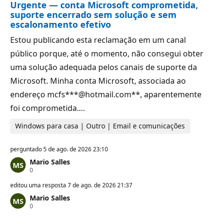
Urgente — conta Microsoft comprometida,
e
ç
p
ã
suporte encerrado sem solução e sem
u
o
escalonamento efetivo
t
a
Estou publicando esta reclamação em um canal
ç
ã
público porque, até o momento, não consegui obter
o
uma solução adequada pelos canais de suporte da
Microsoft. Minha conta Microsoft, associada ao
endereço mcfs***@hotmail.com**, aparentemente
foi comprometida.…
Windows para casa | Outro | Email e comunicações
perguntado
5 de ago. de 2026 23:10
Mario Salles
P
0
o
n
editou uma resposta
7 de ago. de 2026 21:37
t
Mario Salles
o
P
0
s
o
d