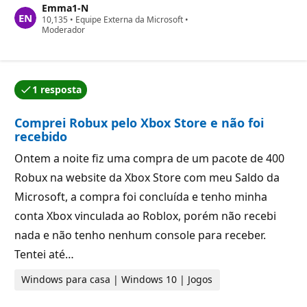
Emma1-N
o
P
10,135
s
•
Equipe Externa da Microsoft
•
o
Moderador
d
n
e
t
r
o
e
s
p
d
u
1 resposta
e
t
Uma das respostas foi aceita pelo autor da pergunta.
r
a
e
ç
Comprei Robux pelo Xbox Store e não foi
p
ã
u
o
recebido
t
a
Ontem a noite fiz uma compra de um pacote de 400
ç
ã
Robux na website da Xbox Store com meu Saldo da
o
Microsoft, a compra foi concluída e tenho minha
conta Xbox vinculada ao Roblox, porém não recebi
nada e não tenho nenhum console para receber.
Tentei até…
Windows para casa | Windows 10 | Jogos