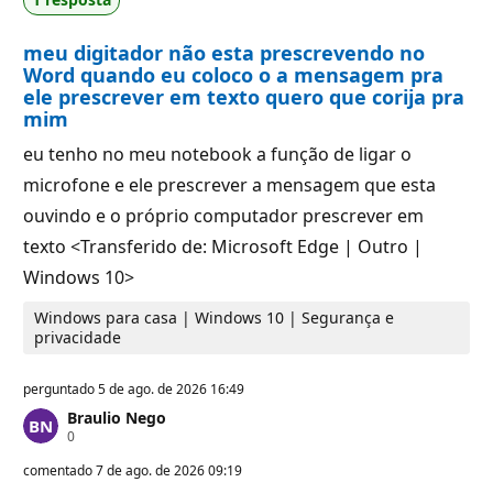
e
t
r
a
e
ç
meu digitador não esta prescrevendo no
p
ã
u
o
Word quando eu coloco o a mensagem pra
t
ele prescrever em texto quero que corija pra
a
mim
ç
ã
o
eu tenho no meu notebook a função de ligar o
microfone e ele prescrever a mensagem que esta
ouvindo e o próprio computador prescrever em
texto <Transferido de: Microsoft Edge | Outro |
Windows 10>
Windows para casa | Windows 10 | Segurança e
privacidade
perguntado
5 de ago. de 2026 16:49
Braulio Nego
P
0
o
n
comentado
7 de ago. de 2026 09:19
t