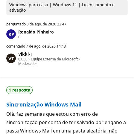
Windows para casa | Windows 11 | Licenciamento e
ativação
perguntado
3 de ago. de 2026 22:47
Ronaldo Pinheiro
P
0
o
n
comentado
7 de ago. de 2026 14:48
t
Vikki-T
o
P
8,050
s
•
Equipe Externa da Microsoft
•
o
Moderador
d
n
e
t
r
o
e
s
p
d
u
1 resposta
e
t
r
a
e
ç
Sincronização Windows Mail
p
ã
u
o
t
Olá, faz semanas que estou com erro de
a
sincronização por conta de ter salvado por engano a
ç
ã
pasta Windows Mail em uma pasta aleatória, não
o