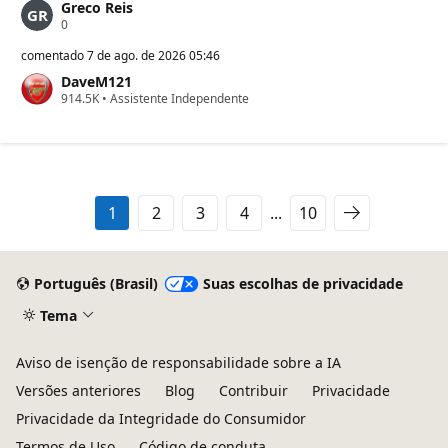
Greco Reis
P
0
o
n
comentado
7 de ago. de 2026 05:46
t
DaveM121
o
P
914.5K
s
•
Assistente Independente
o
d
n
e
t
r
o
e
s
p
d
u
e
t
1
2
3
4
...
10
r
a
e
ç
p
ã
u
o
t
Português (Brasil)
Suas escolhas de privacidade
a
ç
Tema
ã
o
Aviso de isenção de responsabilidade sobre a IA
Versões anteriores
Blog
Contribuir
Privacidade
Privacidade da Integridade do Consumidor
Termos de Uso
Código de conduta