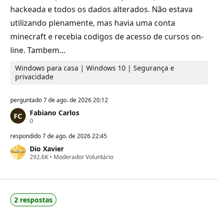
o
hackeada e todos os dados alterados. Não estava
utilizando plenamente, mas havia uma conta
minecraft e recebia codigos de acesso de cursos on-
line. Tambem…
Windows para casa | Windows 10 | Segurança e
privacidade
perguntado
7 de ago. de 2026 20:12
Fabiano Carlos
P
0
o
n
respondido
7 de ago. de 2026 22:45
t
Dio Xavier
o
P
292.6K
s
•
Moderador Voluntário
o
d
n
e
t
r
o
e
s
p
2 respostas
d
u
e
t
r
a