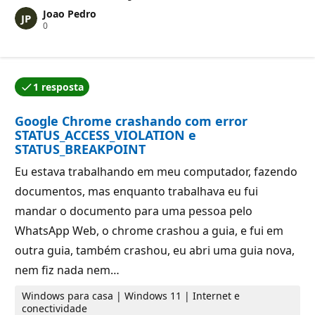
t
Joao Pedro
o
P
0
s
o
d
n
e
t
r
o
e
s
p
1 resposta
d
u
Uma das respostas foi aceita pelo autor da pergunta.
e
t
r
a
Google Chrome crashando com error
e
ç
p
ã
STATUS_ACCESS_VIOLATION e
u
o
STATUS_BREAKPOINT
t
a
Eu estava trabalhando em meu computador, fazendo
ç
ã
documentos, mas enquanto trabalhava eu fui
o
mandar o documento para uma pessoa pelo
WhatsApp Web, o chrome crashou a guia, e fui em
outra guia, também crashou, eu abri uma guia nova,
nem fiz nada nem…
Windows para casa | Windows 11 | Internet e
conectividade