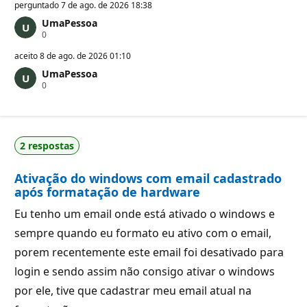
perguntado
7 de ago. de 2026 18:38
UmaPessoa
P
0
o
n
aceito
8 de ago. de 2026 01:10
t
UmaPessoa
o
P
0
s
o
d
n
e
t
r
o
e
s
p
2 respostas
d
u
e
t
r
a
Ativação do windows com email cadastrado
e
ç
p
ã
após formatação de hardware
u
o
t
Eu tenho um email onde está ativado o windows e
a
ç
sempre quando eu formato eu ativo com o email,
ã
o
porem recentemente este email foi desativado para
login e sendo assim não consigo ativar o windows
por ele, tive que cadastrar meu email atual na