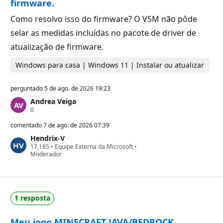
firmware.
a
ç
Como resolvo isso do firmware? O VSM não pôde
ã
o
selar as medidas incluídas no pacote de driver de
atualização de firmware.
Windows para casa | Windows 11 | Instalar ou atualizar
perguntado
5 de ago. de 2026 19:23
Andrea Veiga
P
0
o
n
comentado
7 de ago. de 2026 07:39
t
Hendrix-V
o
P
17,185
s
•
Equipe Externa da Microsoft
•
o
Moderador
d
n
e
t
r
o
e
s
p
d
u
1 resposta
e
t
r
a
e
ç
Meu jogo MINECRAFT JAVA/BEDROCK
p
ã