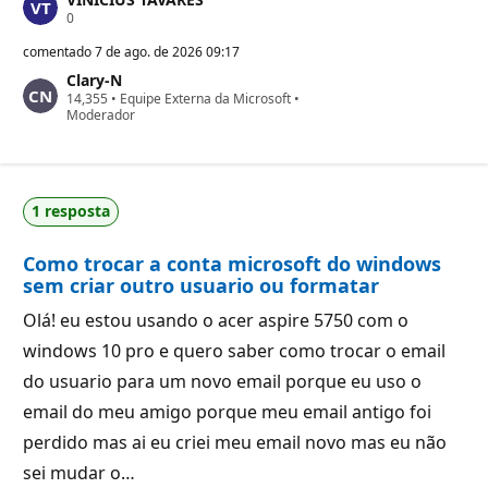
P
0
o
n
comentado
7 de ago. de 2026 09:17
t
Clary-N
o
P
14,355
s
•
Equipe Externa da Microsoft
•
o
Moderador
d
n
e
t
r
o
e
s
p
d
u
1 resposta
e
t
r
a
e
ç
Como trocar a conta microsoft do windows
p
ã
u
o
sem criar outro usuario ou formatar
t
a
Olá! eu estou usando o acer aspire 5750 com o
ç
ã
windows 10 pro e quero saber como trocar o email
o
do usuario para um novo email porque eu uso o
email do meu amigo porque meu email antigo foi
perdido mas ai eu criei meu email novo mas eu não
sei mudar o…