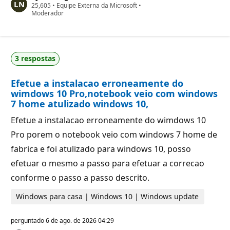
P
25,605
s
•
Equipe Externa da Microsoft
•
o
Moderador
d
n
e
t
r
o
e
s
p
d
u
3 respostas
e
t
r
a
e
ç
Efetue a instalacao erroneamente do
p
ã
u
o
wimdows 10 Pro,notebook veio com windows
t
7 home atulizado windows 10,
a
ç
Efetue a instalacao erroneamente do wimdows 10
ã
o
Pro porem o notebook veio com windows 7 home de
fabrica e foi atulizado para windows 10, posso
efetuar o mesmo a passo para efetuar a correcao
conforme o passo a passo descrito.
Windows para casa | Windows 10 | Windows update
perguntado
6 de ago. de 2026 04:29