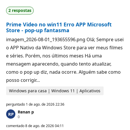
o
e
s
p
2 respostas
d
u
e
t
r
a
Prime Video no win11 Erro APP Microsoft
e
ç
p
ã
Store - pop-up fantasma
u
o
t
imagem_2026-08-01_193655596.png Olá; Sempre usei
a
ç
o APP Nativo da Windows Store para ver meus filmes
ã
o
e séries. Porém, nos últimos meses Há uma
mensagem aparecendo, quando tento atualizar,
como o pop up diz, nada ocorre. Alguém sabe como
posso corrigir…
Windows para casa | Windows 11 | Aplicativos
perguntado
1 de ago. de 2026 22:36
Renan p
P
0
o
n
comentado
8 de ago. de 2026 04:11
t