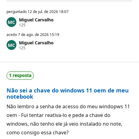
perguntado
12 de jul. de 2026 18:07
Miguel Carvalho
P
125
o
n
aceito
7 de ago. de 2026 15:19
t
Miguel Carvalho
o
P
125
s
o
d
n
e
t
r
o
e
s
p
1 resposta
d
u
e
t
r
a
Não sei a chave do windows 11 oem de meu
e
ç
p
ã
notebook
u
o
t
Não lembro a senha de acesso do meu windopws 11
a
ç
oem - Fui tentar reativa-lo e pede a chave do
ã
o
windows, não tenho ele já veio instalado no note,
como consigo essa chave?