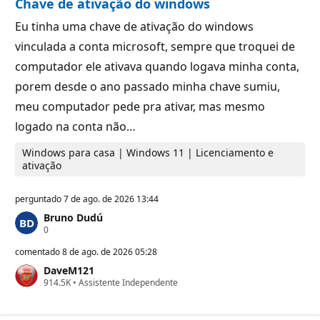
Chave de ativação do windows
e
p
u
Eu tinha uma chave de ativação do windows
t
vinculada a conta microsoft, sempre que troquei de
a
ç
computador ele ativava quando logava minha conta,
ã
o
porem desde o ano passado minha chave sumiu,
meu computador pede pra ativar, mas mesmo
logado na conta não…
Windows para casa | Windows 11 | Licenciamento e
ativação
perguntado
7 de ago. de 2026 13:44
Bruno Dudú
P
0
o
n
comentado
8 de ago. de 2026 05:28
t
DaveM121
o
P
914.5K
s
•
Assistente Independente
o
d
n
e
t
r