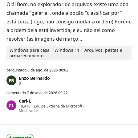
t
Olá! Bom, no explorador de arquivos existe uma aba
a
ç
chamada "galeria", onde a opção "classificar por"
ã
o
está cinza (logo, não consigo mudar a ordem) Porém,
a ordem dela está invertida, e eu não sei como
resolver (as imagens de março…
Windows para casa | Windows 11 | Arquivos, pastas e
armazenamento
perguntado
6 de ago. de 2026 00:02
Enzo Bernardo
P
0
o
n
comentado
7 de ago. de 2026 09:22
t
Carl-L
o
P
19,410
s
•
Equipe Externa da Microsoft
•
o
Moderador
d
n
e
t
r
o
e
s
p
d
u
1 resposta