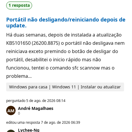
d
u
1 resposta
e
t
r
a
e
ç
Portátil não desligando/reiniciando depois de
p
ã
u
o
update.
t
a
Há duas semanas, depois de instalada a atualização
ç
ã
KB5101650 (26200.8875) o portátil não desligava nem
o
reiniciava exceto premindo o botão de desligar do
portátil, desabilitei o inicio rápido mas não
funcionou, tentei o comando sfc scannow mas o
problema…
Windows para casa | Windows 11 | Instalar ou atualizar
perguntado
5 de ago. de 2026 08:14
André Magalhaes
P
0
o
n
editou uma resposta
7 de ago. de 2026 06:39
t
Lychee-Ng
o