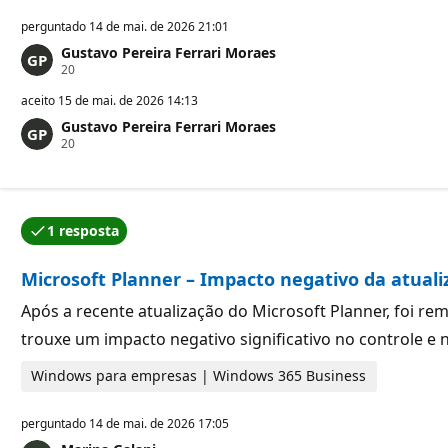
o
perguntado
14 de mai. de 2026 21:01
Gustavo Pereira Ferrari Moraes
P
20
o
n
aceito
15 de mai. de 2026 14:13
t
Gustavo Pereira Ferrari Moraes
o
P
20
s
o
d
n
e
t
r
o
e
s
p
1 resposta
d
u
Uma das respostas foi aceita pelo autor da pergunta.
e
t
r
a
Microsoft Planner – Impacto negativo da atuali
e
ç
p
ã
u
Após a recente atualização do Microsoft Planner, foi re
o
t
trouxe um impacto negativo significativo no controle e 
a
ç
ã
Windows para empresas | Windows 365 Business
o
perguntado
14 de mai. de 2026 17:05