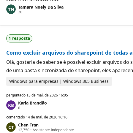
t
Tamara Noely Da Silva
o
P
20
s
o
d
n
e
t
r
o
e
s
p
1 resposta
d
u
e
t
r
a
Como excluir arquivos do sharepoint de todas as
e
ç
p
ã
u
o
Olá, gostaria de saber se é possível excluir arquivos d
t
de uma pasta sincronizada do sharepoint, eles aparece
a
ç
ã
Windows para empresas | Windows 365 Business
o
perguntado
13 de mai. de 2026 16:05
Karla Brandão
P
0
o
n
comentado
14 de mai. de 2026 16:16
t
Chen Tran
o
P
12,750
s
•
Assistente Independente