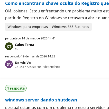
Como encontrar a chave oculta do Registro que 
e
ç
p
ã
u
o
Olá, colegas. Estou enfrentando um problema muito es
t
partir do Registro do Windows se recusam a abrir quan
a
ç
ã
Windows para empresas | Windows 365 Business
o
perguntado
14 de mai. de 2026 14:41
Calos Terna
P
40
o
n
respondido
19 de mai. de 2026 14:23
t
Domic Vo
o
P
28,365
s
•
Assistente Independente
o
d
n
e
t
r
o
e
s
p
1 resposta
d
u
e
t
r
a
windows server dando shutdown
e
ç
p
ã
u
o
pessoal estamos com um problema no nosso servidor, um