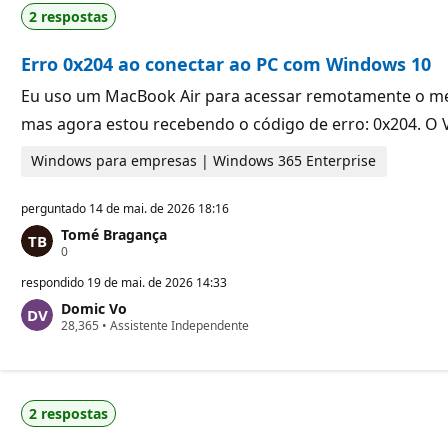
2 respostas
Erro 0x204 ao conectar ao PC com Windows 10
Eu uso um MacBook Air para acessar remotamente o meu
mas agora estou recebendo o código de erro: 0x204. O 
Windows para empresas | Windows 365 Enterprise
perguntado
14 de mai. de 2026 18:16
Tomé Bragança
P
0
o
n
respondido
19 de mai. de 2026 14:33
t
Domic Vo
o
P
28,365
s
•
Assistente Independente
o
d
n
e
t
r
o
e
s
p
2 respostas
d
u
e
t
r
a