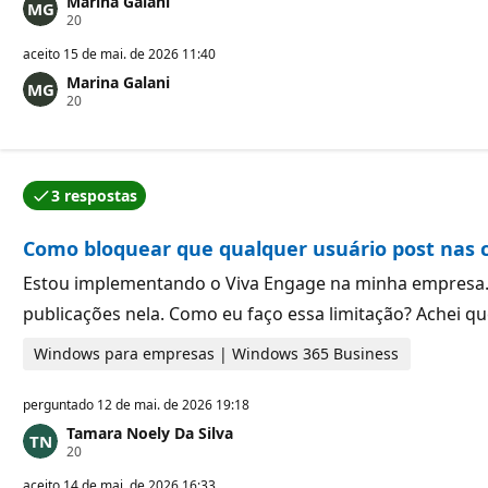
Marina Galani
P
20
o
n
aceito
15 de mai. de 2026 11:40
t
Marina Galani
o
P
20
s
o
d
n
e
t
r
o
e
s
p
3 respostas
d
u
Uma das respostas foi aceita pelo autor da pergunta.
e
t
r
a
Como bloquear que qualquer usuário post nas
e
ç
p
ã
u
Estou implementando o Viva Engage na minha empresa. 
o
t
publicações nela. Como eu faço essa limitação? Achei 
a
ç
ã
Windows para empresas | Windows 365 Business
o
perguntado
12 de mai. de 2026 19:18
Tamara Noely Da Silva
P
20
o
n
aceito
14 de mai. de 2026 16:33