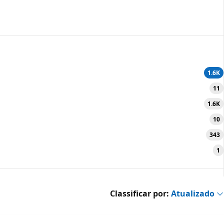
1.6K
11
1.6K
10
343
1
Classificar por:
Atualizado