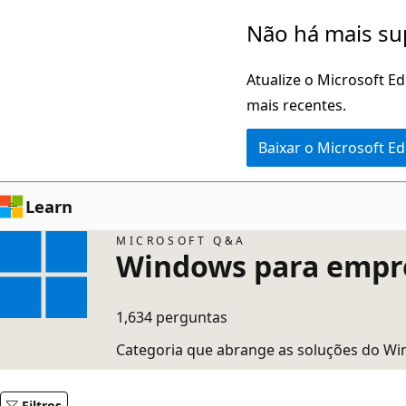
Pular
Não há mais su
para
o
Atualize o Microsoft E
conteúdo
mais recentes.
principal
Baixar o Microsoft E
Learn
MICROSOFT Q&A
Windows para empr
1,634 perguntas
Categoria que abrange as soluções do Wi
Filtros