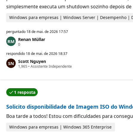
t
simplesmente executa um shutdown sozinho depois de 
a
ç
ã
Windows para empresas | Windows Server | Desempenho | 
o
perguntado
18 de mai. de 2026 17:57
Renan Müllar
P
0
o
n
respondido
18 de mai. de 2026 18:37
t
Scott Nguyen
o
P
1,965
s
•
Assistente Independente
o
d
n
e
t
r
o
e
s
p
1 resposta
d
u
Uma das respostas foi aceita pelo autor da pergunta.
e
t
r
a
Solicito disponibilidade de Imagem ISO do Wind
e
ç
p
ã
u
Boa tarde a todos! Estou com dificuldades para consegu
o
t
a
Windows para empresas | Windows 365 Enterprise
ç
ã