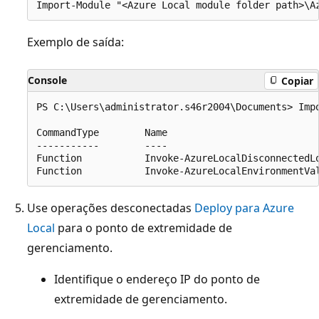
Exemplo de saída:
Console
Copiar
PS C:\Users\administrator.s46r2004\Documents> Imp
CommandType        Name                           
-----------        ----                           
Function           Invoke-AzureLocalDisconnectedLo
Use operações desconectadas
Deploy para Azure
Local
para o ponto de extremidade de
gerenciamento.
Identifique o endereço IP do ponto de
extremidade de gerenciamento.