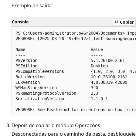
Exemplo de saída:
Console
Copiar
PS C:\Users\administrator.s46r2004\Documents> Impo
VERBOSE: [2025-03-26 19:49:12Z][Test-RunningRequir
Name                           Value  

----                           -----  

PSVersion                      5.1.26100.2161  

PSEdition                      Desktop  

PSCompatibleVersions           {1.0, 2.0, 3.0, 4.0
BuildVersion                   10.0.26100.2161  

CLRVersion                     4.0.30319.42000  

WSManStackVersion              3.0  

PSRemotingProtocolVersion      2.3  

SerializationVersion           1.1.0.1  

Depois de copiar o módulo Operações
Desconectadas para o caminho da pasta, desbloqueie