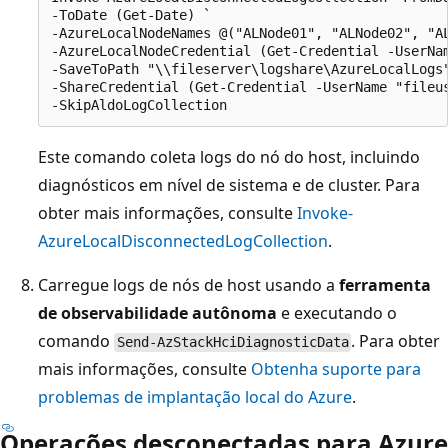
-ToDate (Get-Date) `

-AzureLocalNodeNames @("ALNode01", "ALNode02", "AL
-AzureLocalNodeCredential (Get-Credential -UserNam
-SaveToPath "\\fileserver\logshare\AzureLocalLogs"
-ShareCredential (Get-Credential -UserName "fileus
Este comando coleta logs do nó do host, incluindo
diagnósticos em nível de sistema e de cluster. Para
obter mais informações, consulte
Invoke-
AzureLocalDisconnectedLogCollection
.
Carregue logs de nós de host usando a
ferramenta
de observabilidade autônoma
e executando o
comando
. Para obter
Send-AzStackHciDiagnosticData
mais informações, consulte
Obtenha suporte para
problemas de implantação local do Azure
.
Operações desconectadas para Azure