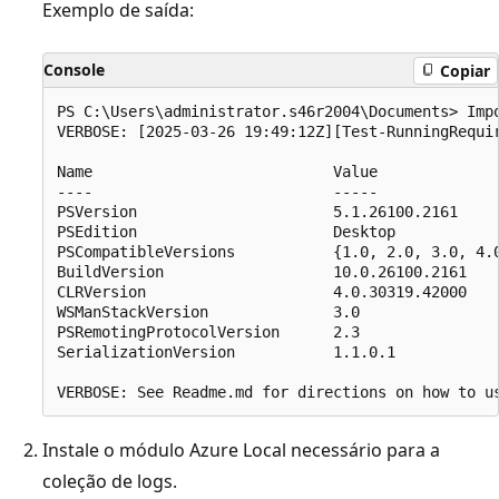
Exemplo de saída:
Console
Copiar
PS C:\Users\administrator.s46r2004\Documents> Imp
VERBOSE: [2025-03-26 19:49:12Z][Test-RunningRequir
Name                           Value  

----                           -----  

PSVersion                      5.1.26100.2161  

PSEdition                      Desktop  

PSCompatibleVersions           {1.0, 2.0, 3.0, 4.0
BuildVersion                   10.0.26100.2161  

CLRVersion                     4.0.30319.42000  

WSManStackVersion              3.0  

PSRemotingProtocolVersion      2.3  

SerializationVersion           1.1.0.1  

Instale o módulo Azure Local necessário para a
coleção de logs.