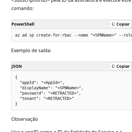
comando:
PowerShell
Copiar
Exemplo de saída:
JSON
Copiar
{

  "appId": "<AppId>",

  "displayName": "<SPNName>",

  "password": "<RETRACTED>",

  "tenant": "<RETRACTED>"

Observação
Use o appID como a ID da Entidade de Serviço e a