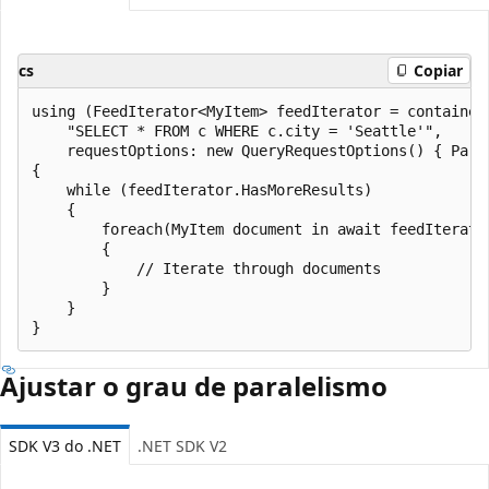
cs
Copiar
using (FeedIterator<MyItem> feedIterator = container.
    "SELECT * FROM c WHERE c.city = 'Seattle'",

    requestOptions: new QueryRequestOptions() { Part
{

    while (feedIterator.HasMoreResults) 

    {

        foreach(MyItem document in await feedIterator
        {

            // Iterate through documents

        }

    }

Ajustar o grau de paralelismo
SDK V3 do .NET
.NET SDK V2