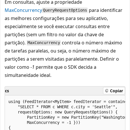
Em consultas, ajuste a propriedade
MaxConcurrency
para identificar
QueryRequestOptions
as melhores configurações para seu aplicativo,
especialmente se você executar consultas entre
partições (sem um filtro no valor da chave de
partição).
controla o número máximo
MaxConcurrency
de tarefas paralelas, ou seja, o número máximo de
partições a serem visitadas paralelamente. Definir o
valor como
-1
permite que o SDK decida a
simultaneidade ideal.
cs
Copiar
using (FeedIterator<MyItem> feedIterator = container.
    "SELECT * FROM c WHERE c.city = 'Seattle'",

    requestOptions: new QueryRequestOptions() { 

        PartitionKey = new PartitionKey("Washington")
        MaxConcurrency = -1 }))

{
