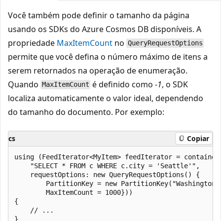
Você também pode definir o tamanho da página
usando os SDKs do Azure Cosmos DB disponíveis. A
propriedade
MaxItemCount
no
QueryRequestOptions
permite que você defina o número máximo de itens a
serem retornados na operação de enumeração.
Quando
é definido como
-1
, o SDK
MaxItemCount
localiza automaticamente o valor ideal, dependendo
do tamanho do documento. Por exemplo:
cs
Copiar
using (FeedIterator<MyItem> feedIterator = container.
    "SELECT * FROM c WHERE c.city = 'Seattle'",

    requestOptions: new QueryRequestOptions() { 

        PartitionKey = new PartitionKey("Washington")
        MaxItemCount = 1000}))

{

    // ...
