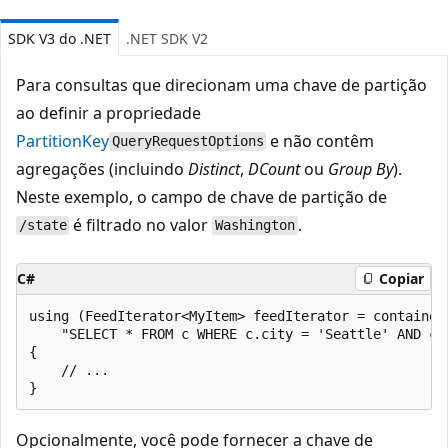
SDK V3 do .NET
.NET SDK V2
Para consultas que direcionam uma chave de partição
ao definir a propriedade
PartitionKey
e não contêm
QueryRequestOptions
agregações (incluindo
Distinct
,
DCount
ou
Group By
).
Neste exemplo, o campo de chave de partição de
é filtrado no valor
.
/state
Washington
C#
Copiar
using (FeedIterator<MyItem> feedIterator = container.
    "SELECT * FROM c WHERE c.city = 'Seattle' AND c.s
{

    // ...

Opcionalmente, você pode fornecer a chave de