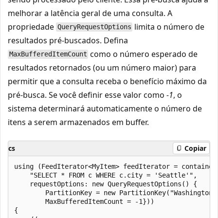
melhorar a latência geral de uma consulta. A
propriedade
limita o número de
QueryRequestOptions
resultados pré-buscados. Defina
como o número esperado de
MaxBufferedItemCount
resultados retornados (ou um número maior) para
permitir que a consulta receba o benefício máximo da
pré-busca. Se você definir esse valor como
-1
, o
sistema determinará automaticamente o número de
itens a serem armazenados em buffer.
cs
Copiar
using (FeedIterator<MyItem> feedIterator = container.
    "SELECT * FROM c WHERE c.city = 'Seattle'",

    requestOptions: new QueryRequestOptions() { 

        PartitionKey = new PartitionKey("Washington")
        MaxBufferedItemCount = -1}))

{
