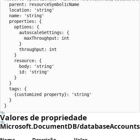
  parent: resourceSymbolicName

  location: 'string'

  name: 'string'

  properties: {

    options: {

      autoscaleSettings: {

        maxThroughput: int

      }

      throughput: int

    }

    resource: {

      body: 'string'

      id: 'string'

    }

  }

  tags: {

    {customized property}: 'string'

  }

Valores de propriedade
Microsoft.DocumentDB/databaseAccounts/
Nome
Descrição
Valor