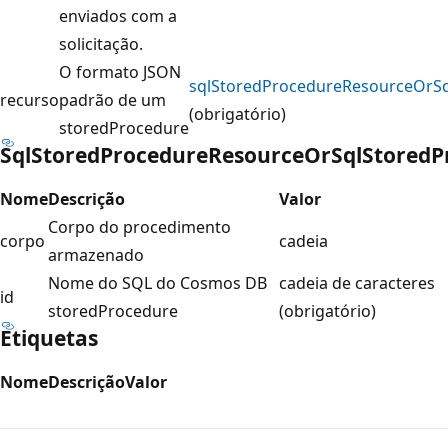
enviados com a
solicitação.
O formato JSON
sqlStoredProcedureResourceOrSq
recurso
padrão de um
(obrigatório)
storedProcedure
SqlStoredProcedureResourceOrSqlStoredP
Nome
Descrição
Valor
Corpo do procedimento
corpo
cadeia
armazenado
Nome do SQL do Cosmos DB
cadeia de caracteres
id
storedProcedure
(obrigatório)
Etiquetas
Nome
Descrição
Valor