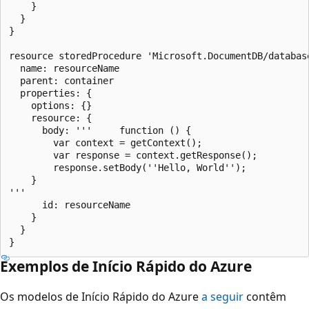
    }

  }

}

resource storedProcedure 'Microsoft.DocumentDB/databas
  name: resourceName

  parent: container

  properties: {

    options: {}

    resource: {

      body: '''  	function () {

		var context = getContext();

		var response = context.getResponse();

		response.setBody(''Hello, World'');

	}

'''

      id: resourceName

    }

  }

Exemplos de Início Rápido do Azure
Os modelos de Início Rápido do Azure
a seguir
contêm