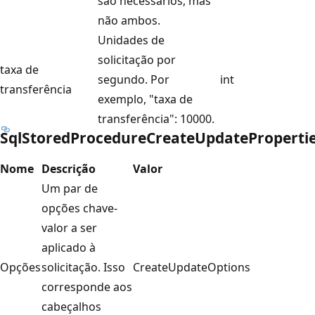
são necessários, mas
não ambos.
Unidades de
solicitação por
taxa de
segundo. Por
int
transferência
exemplo, "taxa de
transferência": 10000.
SqlStoredProcedureCreateUpdateProperti
Nome
Descrição
Valor
Um par de
opções chave-
valor a ser
aplicado à
Opções
solicitação. Isso
CreateUpdateOptions
corresponde aos
cabeçalhos