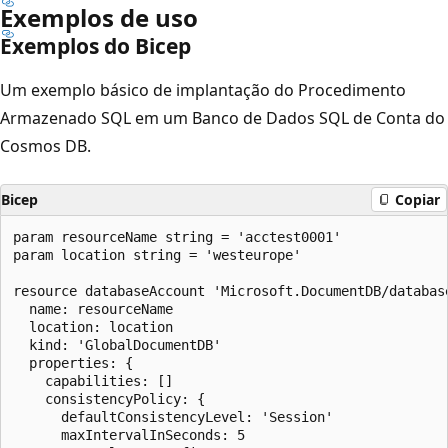
Exemplos de uso
Exemplos do Bicep
Um exemplo básico de implantação do Procedimento
Armazenado SQL em um Banco de Dados SQL de Conta do
Cosmos DB.
Bicep
Copiar
param resourceName string = 'acctest0001'

param location string = 'westeurope'

resource databaseAccount 'Microsoft.DocumentDB/database
  name: resourceName

  location: location

  kind: 'GlobalDocumentDB'

  properties: {

    capabilities: []

    consistencyPolicy: {

      defaultConsistencyLevel: 'Session'

      maxIntervalInSeconds: 5
