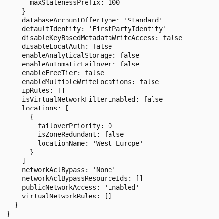
      maxStalenessPrefix: 100

    }

    databaseAccountOfferType: 'Standard'

    defaultIdentity: 'FirstPartyIdentity'

    disableKeyBasedMetadataWriteAccess: false

    disableLocalAuth: false

    enableAnalyticalStorage: false

    enableAutomaticFailover: false

    enableFreeTier: false

    enableMultipleWriteLocations: false

    ipRules: []

    isVirtualNetworkFilterEnabled: false

    locations: [

      {

        failoverPriority: 0

        isZoneRedundant: false

        locationName: 'West Europe'

      }

    ]

    networkAclBypass: 'None'

    networkAclBypassResourceIds: []

    publicNetworkAccess: 'Enabled'

    virtualNetworkRules: []

  }

}
