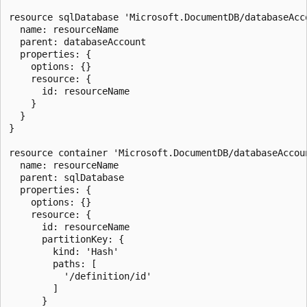
resource sqlDatabase 'Microsoft.DocumentDB/databaseAcc
  name: resourceName

  parent: databaseAccount

  properties: {

    options: {}

    resource: {

      id: resourceName

    }

  }

}

resource container 'Microsoft.DocumentDB/databaseAccou
  name: resourceName

  parent: sqlDatabase

  properties: {

    options: {}

    resource: {

      id: resourceName

      partitionKey: {

        kind: 'Hash'

        paths: [

          '/definition/id'

        ]

      }
