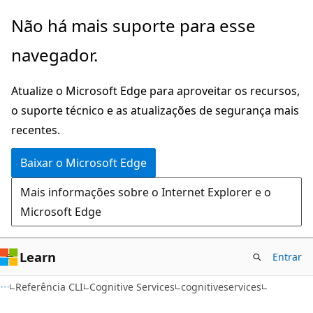
Pular
Ignore
Não há mais suporte para esse
para
e
navegador.
o
passe
conteúdo
para
Atualize o Microsoft Edge para aproveitar os recursos,
principal
a
o suporte técnico e as atualizações de segurança mais
navegação
recentes.
na
página
Baixar o Microsoft Edge
Mais informações sobre o Internet Explorer e o
Microsoft Edge
Learn
Entrar
Referência CLI
Cognitive Services
cognitiveservices