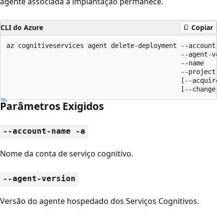
agente associada à implantação permanece.
CLI do Azure
Copiar
az cognitiveservices agent delete-deployment --account-
                                             --agent-ve
                                             --name

                                             --project-
                                             [--acquire
                                             [--change
Parâmetros Exigidos
--account-name -a
Nome da conta de serviço cognitivo.
--agent-version
Versão do agente hospedado dos Serviços Cognitivos.