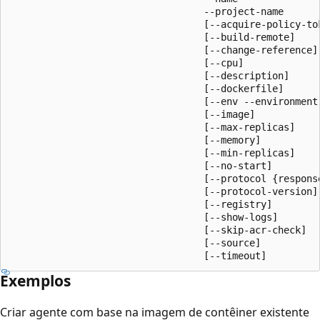
                                  --project-name

                                  [--acquire-policy-tok
                                  [--build-remote]

                                  [--change-reference]

                                  [--cpu]

                                  [--description]

                                  [--dockerfile]

                                  [--env --environment-
                                  [--image]

                                  [--max-replicas]

                                  [--memory]

                                  [--min-replicas]

                                  [--no-start]

                                  [--protocol {response
                                  [--protocol-version]

                                  [--registry]

                                  [--show-logs]

                                  [--skip-acr-check]

                                  [--source]

                                  [--timeout]
Exemplos
Criar agente com base na imagem de contêiner existente