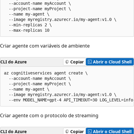
  --account-name myAccount \

  --project-name myProject \

  --name my-agent \

  --image myregistry.azurecr.io/my-agent:v1.0 \

  --min-replicas 2 \

  --max-replicas 10
Criar agente com variáveis de ambiente
CLI do Azure
Copiar
Abrir o Cloud Shell
az cognitiveservices agent create \

  --account-name myAccount \

  --project-name myProject \

  --name my-agent \

  --image myregistry.azurecr.io/my-agent:v1.0 \

  --env MODEL_NAME=gpt-4 API_TIMEOUT=30 LOG_LEVEL=info
Criar agente com o protocolo de streaming
CLI do Azure
Copiar
Abrir o Cloud Shell