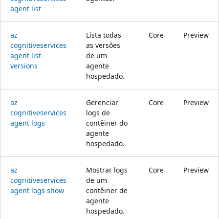
agent list
az
Lista todas
Core
Preview
cognitiveservices
as versões
agent list-
de um
versions
agente
hospedado.
az
Gerenciar
Core
Preview
cognitiveservices
logs de
agent logs
contêiner do
agente
hospedado.
az
Mostrar logs
Core
Preview
cognitiveservices
de um
agent logs show
contêiner de
agente
hospedado.