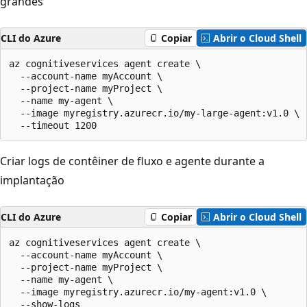
grandes
CLI do Azure
Copiar
Abrir o Cloud Shell
az cognitiveservices agent create \

  --account-name myAccount \

  --project-name myProject \

  --name my-agent \

  --image myregistry.azurecr.io/my-large-agent:v1.0 \

  --timeout 1200
Criar logs de contêiner de fluxo e agente durante a
implantação
CLI do Azure
Copiar
Abrir o Cloud Shell
az cognitiveservices agent create \

  --account-name myAccount \

  --project-name myProject \

  --name my-agent \

  --image myregistry.azurecr.io/my-agent:v1.0 \

  --show-logs