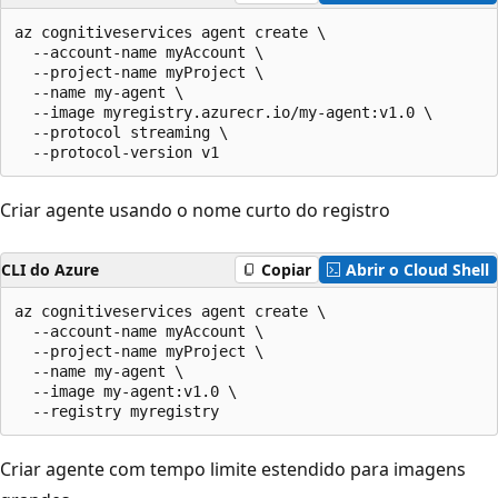
az cognitiveservices agent create \

  --account-name myAccount \

  --project-name myProject \

  --name my-agent \

  --image myregistry.azurecr.io/my-agent:v1.0 \

  --protocol streaming \

  --protocol-version v1
Criar agente usando o nome curto do registro
CLI do Azure
Copiar
Abrir o Cloud Shell
az cognitiveservices agent create \

  --account-name myAccount \

  --project-name myProject \

  --name my-agent \

  --image my-agent:v1.0 \

  --registry myregistry
Criar agente com tempo limite estendido para imagens