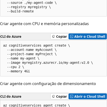
  --source ./my-agent-code \

  --registry myregistry \

  --build-remote
Criar agente com CPU e memória personalizadas
CLI do Azure
Copiar
Abrir o Cloud Shell
az cognitiveservices agent create \

  --account-name myAccount \

  --project-name myProject \

  --name my-agent \

  --image myregistry.azurecr.io/my-agent:v2.0 \

  --cpu 2 \

  --memory 4Gi
Criar agente com configuração de dimensionamento
CLI do Azure
Copiar
Abrir o Cloud Shell
az cognitiveservices agent create \
