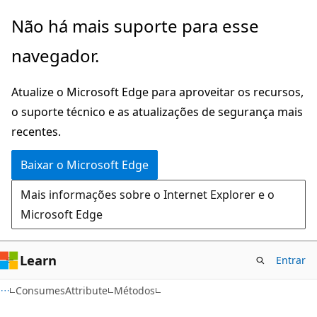
Pular
Ignore
Não há mais suporte para esse
para
e
navegador.
o
passe
conteúdo
para
Atualize o Microsoft Edge para aproveitar os recursos,
principal
a
o suporte técnico e as atualizações de segurança mais
navegação
recentes.
na
página
Baixar o Microsoft Edge
Mais informações sobre o Internet Explorer e o
Microsoft Edge
Learn
Entrar
C#
ConsumesAttribute
Métodos