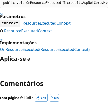
public void OnResourceExecuted(Microsoft.AspNetCore.Mv
Parâmetros
ResourceExecutedContext
context
O
ResourceExecutedContext
.
Implementações
OnResourceExecuted(ResourceExecutedContext)
Aplica-se a
Modo
de
Comentários
leitura
desativado
Esta página foi útil?
Yes
No