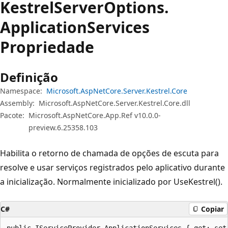
Kestrel
Server
Options.
Application
Services
Propriedade
Definição
Namespace:
Microsoft.AspNetCore.Server.Kestrel.Core
Assembly:
Microsoft.AspNetCore.Server.Kestrel.Core.dll
Pacote:
Microsoft.AspNetCore.App.Ref v10.0.0-
preview.6.25358.103
Habilita o retorno de chamada de opções de escuta para
resolve e usar serviços registrados pelo aplicativo durante
a inicialização. Normalmente inicializado por UseKestrel().
C#
Copiar
public IServiceProvider ApplicationServices { get; set