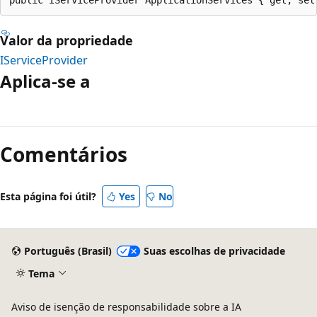
Valor da propriedade
IServiceProvider
Aplica-se a
Modo
de
Comentários
leitura
desativado
Esta página foi útil?
Yes
No
Português (Brasil)
Suas escolhas de privacidade
Tema
Aviso de isenção de responsabilidade sobre a IA