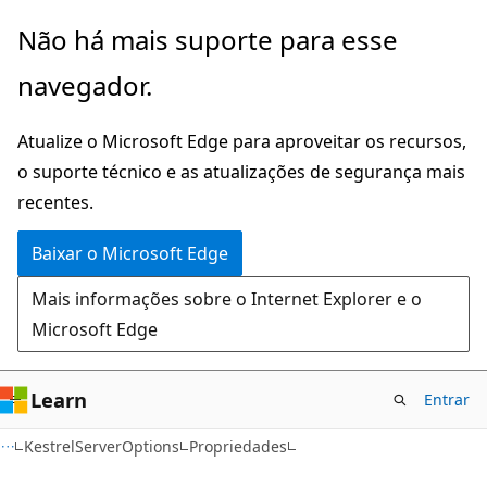
Pular
Ignore
Não há mais suporte para esse
para
e
navegador.
o
passe
conteúdo
para
Atualize o Microsoft Edge para aproveitar os recursos,
principal
a
o suporte técnico e as atualizações de segurança mais
navegação
recentes.
na
página
Baixar o Microsoft Edge
Mais informações sobre o Internet Explorer e o
Microsoft Edge
Learn
Entrar
C#
KestrelServerOptions
Propriedades