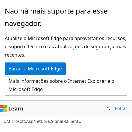
Pular
Ignore
Não há mais suporte para esse
para
e
navegador.
o
passe
conteúdo
para
Atualize o Microsoft Edge para aproveitar os recursos,
principal
a
o suporte técnico e as atualizações de segurança mais
navegação
recentes.
na
página
Baixar o Microsoft Edge
Mais informações sobre o Internet Explorer e o
Microsoft Edge
Learn
Entrar
C#
Microsoft.AspNetCore.SignalR.Client