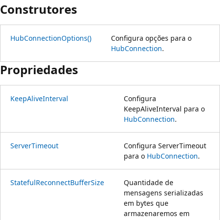
Construtores
HubConnectionOptions()
Configura opções para o
HubConnection
.
Propriedades
KeepAliveInterval
Configura
KeepAliveInterval para o
HubConnection
.
ServerTimeout
Configura ServerTimeout
para o
HubConnection
.
StatefulReconnectBufferSize
Quantidade de
mensagens serializadas
em bytes que
armazenaremos em