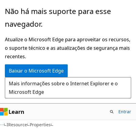
Pular
Ignore
Não há mais suporte para esse
para
e
navegador.
o
passe
conteúdo
para
Atualize o Microsoft Edge para aproveitar os recursos,
principal
a
o suporte técnico e as atualizações de segurança mais
navegação
recentes.
na
página
Baixar o Microsoft Edge
Mais informações sobre o Internet Explorer e o
Microsoft Edge
Learn
Entrar
C#
IResource
Properties