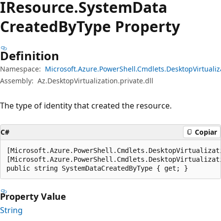
IResource.
System
Data
Created
ByType Property
Definition
Namespace:
Microsoft.Azure.PowerShell.Cmdlets.DesktopVirtuali
Assembly:
Az.DesktopVirtualization.private.dll
The type of identity that created the resource.
C#
Copiar
[Microsoft.Azure.PowerShell.Cmdlets.DesktopVirtualizat
[Microsoft.Azure.PowerShell.Cmdlets.DesktopVirtualizat
public string SystemDataCreatedByType { get; }
Property Value
String