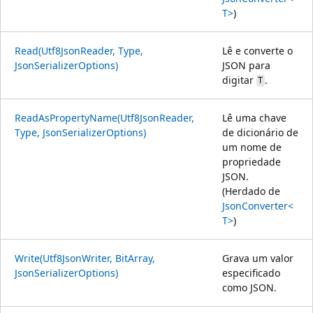
T>
)
Read(Utf8JsonReader, Type,
Lê e converte o
JsonSerializerOptions)
JSON para
digitar
.
T
ReadAsPropertyName(Utf8JsonReader,
Lê uma chave
Type, JsonSerializerOptions)
de dicionário de
um nome de
propriedade
JSON.
(Herdado de
JsonConverter<
T>
)
Write(Utf8JsonWriter, BitArray,
Grava um valor
JsonSerializerOptions)
especificado
como JSON.