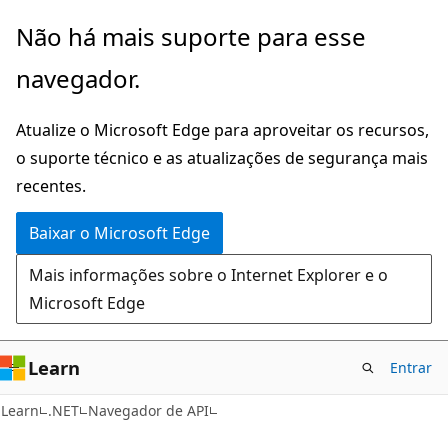
Pular
Ignore
Não há mais suporte para esse
para
e
navegador.
o
passe
conteúdo
para
Atualize o Microsoft Edge para aproveitar os recursos,
principal
a
o suporte técnico e as atualizações de segurança mais
navegação
recentes.
na
página
Baixar o Microsoft Edge
Mais informações sobre o Internet Explorer e o
Microsoft Edge
Learn
Entrar
C#
Learn
.NET
Navegador de API