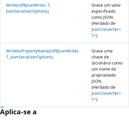
Write(Utf8JsonWriter, T,
Grava um valor
JsonSerializerOptions)
especificado
como JSON.
(Herdado de
JsonConverter<
T>
)
WriteAsPropertyName(Utf8JsonWriter,
Grava uma
T, JsonSerializerOptions)
chave de
dicionário como
um nome de
propriedade
JSON.
(Herdado de
JsonConverter<
T>
)
Aplica-se a
Modo