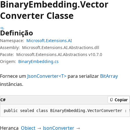
Binary
Embedding.
Vector
Converter Classe
Definição
Namespace:
Microsoft.Extensions.AI
Assembly:
Microsoft.Extensions.AI.Abstractions.dll
Pacote:
Microsoft.Extensions.AI.Abstractions v10.7.0
Origem:
BinaryEmbedding.cs
Fornece um
JsonConverter<T>
para serializar
BitArray
instâncias.
C#
Copiar
public sealed class BinaryEmbedding.VectorConverter : 
Herança
Object
JsonConverter