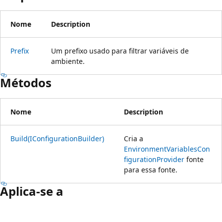
Nome
Description
Prefix
Um prefixo usado para filtrar variáveis de
ambiente.
Métodos
Nome
Description
Build(IConfigurationBuilder)
Cria a
EnvironmentVariablesCon
figurationProvider
fonte
para essa fonte.
Aplica-se a
Modo