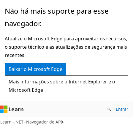
Pular
Ignore
Não há mais suporte para esse
para
e
navegador.
o
passe
conteúdo
para
Atualize o Microsoft Edge para aproveitar os recursos,
principal
a
o suporte técnico e as atualizações de segurança mais
navegação
recentes.
na
página
Baixar o Microsoft Edge
Mais informações sobre o Internet Explorer e o
Microsoft Edge
Learn
Entrar
C#
Learn
.NET
Navegador de API