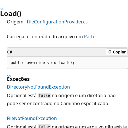
Load()
Origem:
FileConfigurationProvider.cs
Carrega o conteúdo do arquivo em
Path
.
C#
Copiar
public override void Load();
Exceções
DirectoryNotFoundException
Opcional está
na origem e um diretório não
false
pode ser encontrado no Caminho especificado.
FileNotFoundException
Opcional está
na origem e um arquivo não existe
false