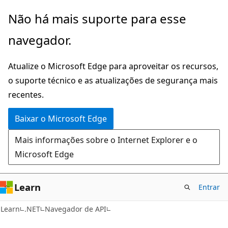
Pular
Ignore
Não há mais suporte para esse
para
e
navegador.
o
passe
conteúdo
para
Atualize o Microsoft Edge para aproveitar os recursos,
principal
a
o suporte técnico e as atualizações de segurança mais
navegação
recentes.
na
página
Baixar o Microsoft Edge
Mais informações sobre o Internet Explorer e o
Microsoft Edge
Learn
Entrar
C#
Learn
.NET
Navegador de API