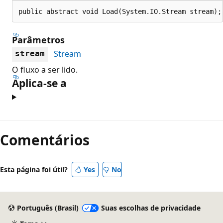
public abstract void Load(System.IO.Stream stream);
Parâmetros
Stream
stream
O fluxo a ser lido.
Aplica-se a
Modo
de
Comentários
leitura
desativado
Esta página foi útil?
Yes
No
Português (Brasil)
Suas escolhas de privacidade