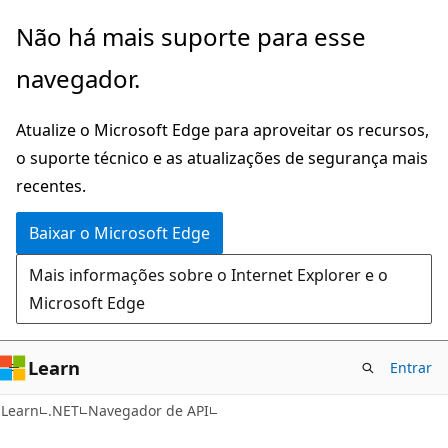
Pular
Ignore
Não há mais suporte para esse
para
e
navegador.
o
passe
conteúdo
para
Atualize o Microsoft Edge para aproveitar os recursos,
principal
a
o suporte técnico e as atualizações de segurança mais
navegação
recentes.
na
página
Baixar o Microsoft Edge
Mais informações sobre o Internet Explorer e o
Microsoft Edge
Learn
Entrar
C#
Learn
.NET
Navegador de API