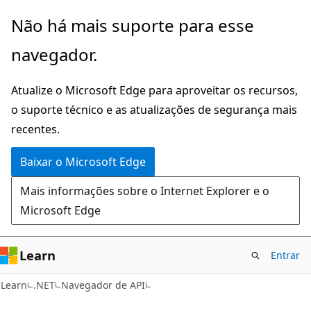
Pular
Ignore
Não há mais suporte para esse
para
e
navegador.
o
passe
conteúdo
para
Atualize o Microsoft Edge para aproveitar os recursos,
principal
a
o suporte técnico e as atualizações de segurança mais
navegação
recentes.
na
página
Baixar o Microsoft Edge
Mais informações sobre o Internet Explorer e o
Microsoft Edge
Learn
Entrar
C#
Learn
.NET
Navegador de API