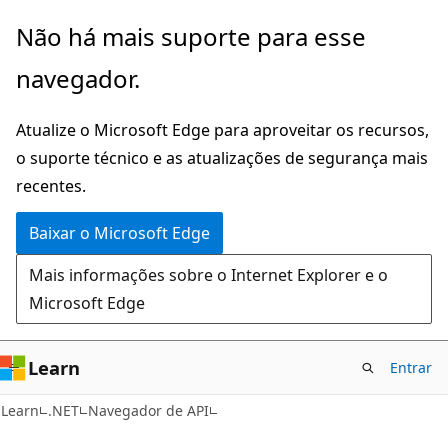
Pular
Ignore
Não há mais suporte para esse
para
e
navegador.
o
passe
conteúdo
para
Atualize o Microsoft Edge para aproveitar os recursos,
principal
a
o suporte técnico e as atualizações de segurança mais
navegação
recentes.
na
página
Baixar o Microsoft Edge
Mais informações sobre o Internet Explorer e o
Microsoft Edge
Learn
Entrar
C#
Learn
.NET
Navegador de API