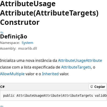
Attribute
Usage
Attribute(AttributeTargets)
Construtor
Definição
Namespace:
System
Assembly:
mscorlib.dll
Inicializa uma nova instância da
AttributeUsageAttribute
classe com a lista especificada de
AttributeTargets
, o
AllowMultiple
valor e o
Inherited
valor.
C#
Copiar
public AttributeUsageAttribute(AttributeTargets validO