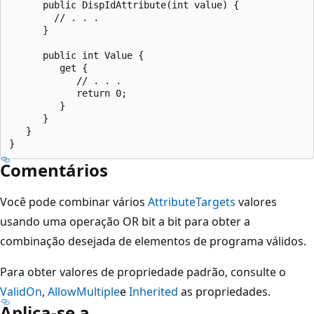
      public DispIdAttribute(int value) {

        // . . .

      }

      public int Value {

         get {

            // . . .

            return 0;

         }

      }

   }

Comentários
Você pode combinar vários
AttributeTargets
valores
usando uma operação OR bit a bit para obter a
combinação desejada de elementos de programa válidos.
Para obter valores de propriedade padrão, consulte o
ValidOn
,
AllowMultiple
e
Inherited
as propriedades.
Aplica-se a