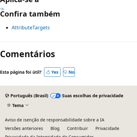
Confira também
AttributeTargets
Modo
de
Comentários
leitura
desativado
Esta página foi útil?
Yes
No
Português (Brasil)
Suas escolhas de privacidade
Tema
Aviso de isenção de responsabilidade sobre a IA
Versões anteriores
Blog
Contribuir
Privacidade
Privacidade da Integridade do Consumidor