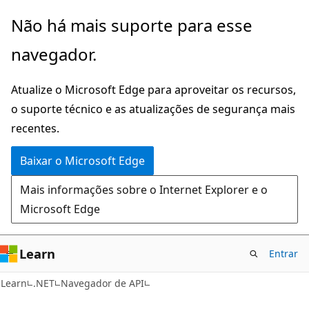
Pular
Ignore
Não há mais suporte para esse
para
e
navegador.
o
passe
conteúdo
para
Atualize o Microsoft Edge para aproveitar os recursos,
principal
a
o suporte técnico e as atualizações de segurança mais
navegação
recentes.
na
página
Baixar o Microsoft Edge
Mais informações sobre o Internet Explorer e o
Microsoft Edge
Learn
Entrar
C#
Learn
.NET
Navegador de API