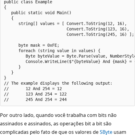
public class Example

{

   public static void Main()

   {

      string[] values = [ Convert.ToString(12, 16),

                          Convert.ToString(123, 16),

                          Convert.ToString(245, 16) ];

      byte mask = 0xFE;

      foreach (string value in values) {

         Byte byteValue = Byte.Parse(value, NumberStyle
         Console.WriteLine($"{byteValue} And {mask} = {
      }

   }

}

// The example displays the following output:

//       12 And 254 = 12

//       123 And 254 = 122

Por outro lado, quando você trabalha com bits não
assinados e assinados, as operações bit a bit são
complicadas pelo fato de que os valores de
SByte
usam