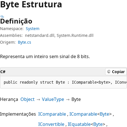
Byte Estrutura
Definição
Namespace:
System
Assemblies:
netstandard.dll, System.Runtime.dll
Origem:
Byte.cs
Representa um inteiro sem sinal de 8 bits.
C#
Copiar
public readonly struct Byte : IComparable<byte>, IConv
Herança
Object
ValueType
Byte
Implementações
IComparable
IComparable
<
Byte
>
IConvertible
IEquatable
<
Byte
>