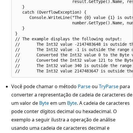
                        result.GetType().Name, res
   }

   catch (OverflowException) {

      Console.WriteLine("The {0} value {1} is outs
                        number.GetType().Name, num
   }

}

// The example displays the following output:

//       The Int32 value -2147483648 is outside th
//       The Int32 value -1 is outside the range o
//       Converted the Int32 value 0 to the Byte v
//       Converted the Int32 value 121 to the Byte
//       The Int32 value 340 is outside the range 
Você pode chamar o método
Parse
ou
TryParse
para
converter a representação de cadeia de caracteres de
um valor de
Byte
em um
Byte
. A cadeia de caracteres
pode conter dígitos decimal ou hexadecimal. O
exemplo a seguir ilustra a operação de análise
usando uma cadeia de caracteres decimal e