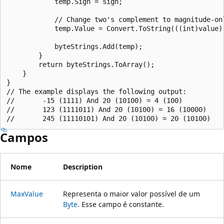
            temp.Sign = sign;

            // Change two's complement to magnitude-onl
            temp.Value = Convert.ToString(((int)value) 
            byteStrings.Add(temp);

        }

        return byteStrings.ToArray();

    }

}

// The example displays the following output:

//       -15 (1111) And 20 (10100) = 4 (100)

//       123 (1111011) And 20 (10100) = 16 (10000)

Campos
Nome
Description
MaxValue
Representa o maior valor possível de um
Byte
. Esse campo é constante.