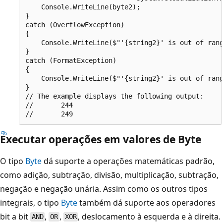
    Console.WriteLine(byte2);

}

catch (OverflowException)

{

    Console.WriteLine($"'{string2}' is out of rang
}

catch (FormatException)

{

    Console.WriteLine($"'{string2}' is out of rang
}

// The example displays the following output:

//       244

Executar operações em valores de Byte
O tipo
Byte
dá suporte a operações matemáticas padrão,
como adição, subtração, divisão, multiplicação, subtração,
negação e negação unária. Assim como os outros tipos
integrais, o tipo
Byte
também dá suporte aos operadores
bit a bit
,
,
, deslocamento à esquerda e à direita.
AND
OR
XOR