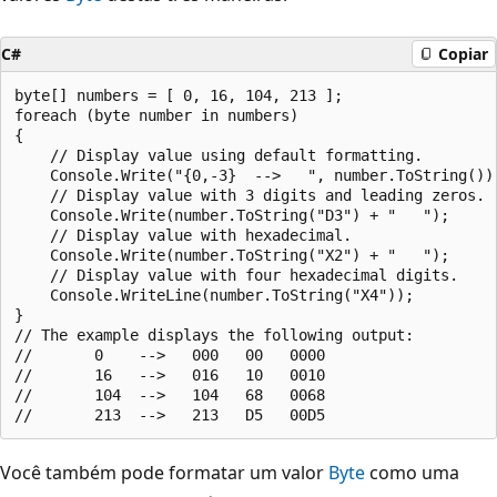
C#
Copiar
byte[] numbers = [ 0, 16, 104, 213 ];

foreach (byte number in numbers)

{

    // Display value using default formatting.

    Console.Write("{0,-3}  -->   ", number.ToString());
    // Display value with 3 digits and leading zeros.

    Console.Write(number.ToString("D3") + "   ");

    // Display value with hexadecimal.

    Console.Write(number.ToString("X2") + "   ");

    // Display value with four hexadecimal digits.

    Console.WriteLine(number.ToString("X4"));

}

// The example displays the following output:

//       0    -->   000   00   0000

//       16   -->   016   10   0010

//       104  -->   104   68   0068

Você também pode formatar um valor
Byte
como uma