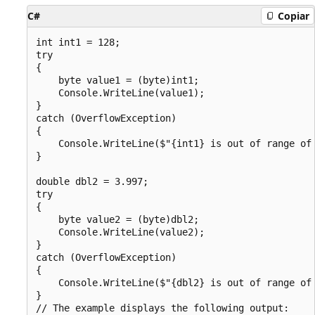
C#
Copiar
int int1 = 128;

try

{

    byte value1 = (byte)int1;

    Console.WriteLine(value1);

}

catch (OverflowException)

{

    Console.WriteLine($"{int1} is out of range of 
}

double dbl2 = 3.997;

try

{

    byte value2 = (byte)dbl2;

    Console.WriteLine(value2);

}

catch (OverflowException)

{

    Console.WriteLine($"{dbl2} is out of range of 
}

// The example displays the following output:
