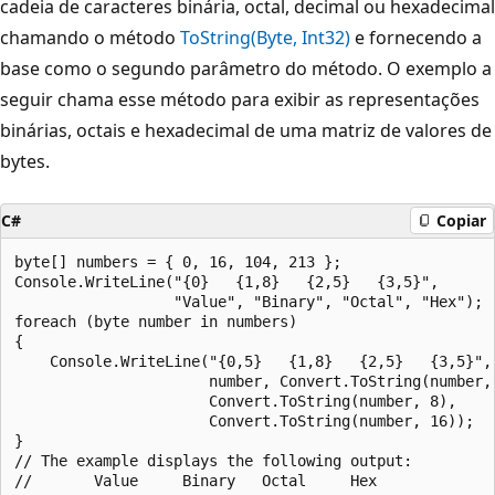
cadeia de caracteres binária, octal, decimal ou hexadecimal
chamando o método
ToString(Byte, Int32)
e fornecendo a
base como o segundo parâmetro do método. O exemplo a
seguir chama esse método para exibir as representações
binárias, octais e hexadecimal de uma matriz de valores de
bytes.
C#
Copiar
byte[] numbers = { 0, 16, 104, 213 };

Console.WriteLine("{0}   {1,8}   {2,5}   {3,5}",

                  "Value", "Binary", "Octal", "Hex");

foreach (byte number in numbers)

{

    Console.WriteLine("{0,5}   {1,8}   {2,5}   {3,5}",

                      number, Convert.ToString(number, 
                      Convert.ToString(number, 8),

                      Convert.ToString(number, 16));

}

// The example displays the following output:

//       Value     Binary   Octal     Hex
