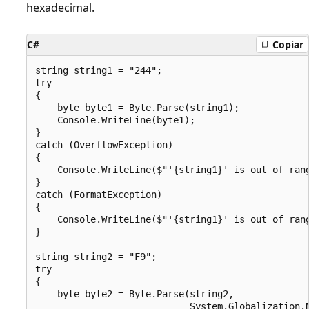
hexadecimal.
C#
Copiar
string string1 = "244";

try

{

    byte byte1 = Byte.Parse(string1);

    Console.WriteLine(byte1);

}

catch (OverflowException)

{

    Console.WriteLine($"'{string1}' is out of rang
}

catch (FormatException)

{

    Console.WriteLine($"'{string1}' is out of rang
}

string string2 = "F9";

try

{

    byte byte2 = Byte.Parse(string2,

                            System.Globalization.N