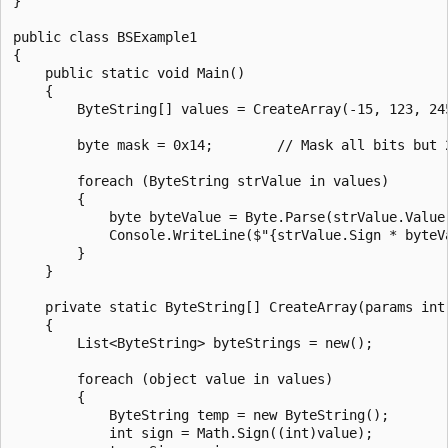
}

public class BSExample1

{

    public static void Main()

    {

        ByteString[] values = CreateArray(-15, 123, 245
        byte mask = 0x14;        // Mask all bits but 2
        foreach (ByteString strValue in values)

        {

            byte byteValue = Byte.Parse(strValue.Value
            Console.WriteLine($"{strValue.Sign * byteV
        }

    }

    private static ByteString[] CreateArray(params int[
    {

        List<ByteString> byteStrings = new();

        foreach (object value in values)

        {

            ByteString temp = new ByteString();

            int sign = Math.Sign((int)value);
