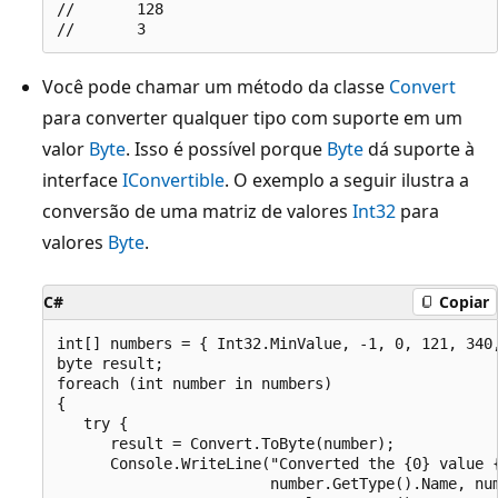
//       128

Você pode chamar um método da classe
Convert
para converter qualquer tipo com suporte em um
valor
Byte
. Isso é possível porque
Byte
dá suporte à
interface
IConvertible
. O exemplo a seguir ilustra a
conversão de uma matriz de valores
Int32
para
valores
Byte
.
C#
Copiar
int[] numbers = { Int32.MinValue, -1, 0, 121, 340,
byte result;

foreach (int number in numbers)

{

   try {

      result = Convert.ToByte(number);

      Console.WriteLine("Converted the {0} value {
                        number.GetType().Name, num