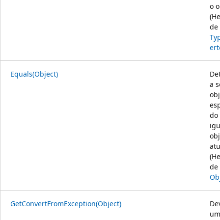
o o
(H
de
Ty
ert
Equals(Object)
De
a s
obj
esp
do
igu
obj
atu
(H
de
Ob
GetConvertFromException(Object)
De
um