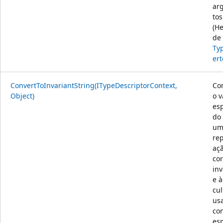
ar
tos
(H
de
Ty
ert
ConvertToInvariantString(ITypeDescriptorContext,
Co
Object)
o v
esp
do
um
re
aç
co
inv
e à
cul
us
co
esp