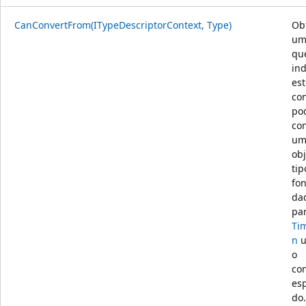
CanConvertFrom(ITypeDescriptorContext, Type)
Ob
um
qu
ind
est
co
po
co
u
obj
tip
fon
da
pa
Ti
n
u
o
co
esp
do.