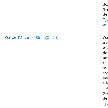
do.
(H
de
Ty
ert
ConvertToInvariantString(Object)
Co
o v
esp
do
um
re
aç
co
inv
e à
cul
(H
de
Ty