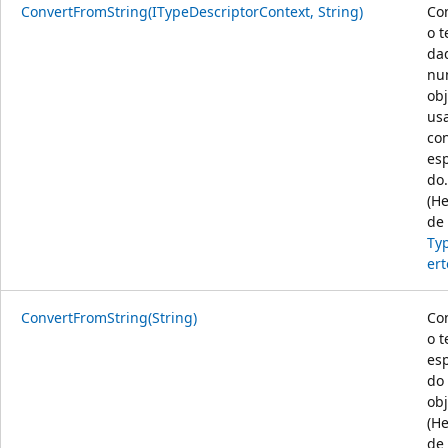
ConvertFromString(ITypeDescriptorContext, String)
Co
o t
da
nu
obj
us
co
esp
do.
(H
de
Ty
ert
ConvertFromString(String)
Co
o t
esp
do
obj
(H
de