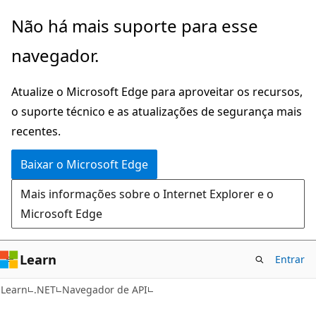
Pular
Ignore
Não há mais suporte para esse
para
e
navegador.
o
passe
conteúdo
para
Atualize o Microsoft Edge para aproveitar os recursos,
principal
a
o suporte técnico e as atualizações de segurança mais
navegação
recentes.
na
página
Baixar o Microsoft Edge
Mais informações sobre o Internet Explorer e o
Microsoft Edge
Learn
Entrar
C#
Learn
.NET
Navegador de API