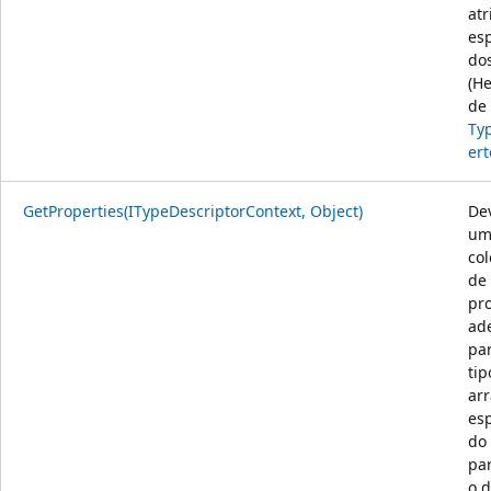
atr
esp
dos
(H
de
Ty
ert
GetProperties(ITypeDescriptorContext, Object)
De
um
co
de
pr
ad
pa
tip
arr
esp
do
pa
o 