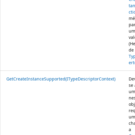
tan
cti
mé
par
um
val
(H
de
Ty
ert
GetCreateInstanceSupported(ITypeDescriptorContext)
De
se 
um
ne
obj
re
um
ch
a