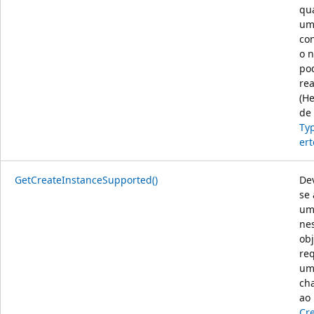
qu
um
co
o 
po
rea
(H
de
Ty
ert
GetCreateInstanceSupported()
De
se 
um
ne
obj
re
um
ch
ao
Cr