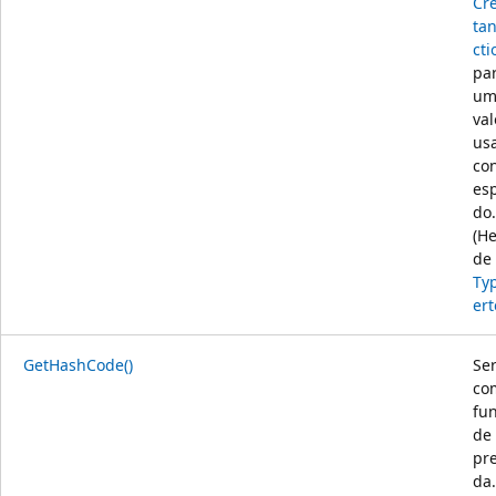
Cr
tan
cti
par
um
val
us
co
esp
do.
(H
de
Ty
ert
GetHashCode()
Se
co
fu
de
pre
da.