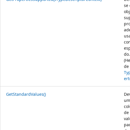
se 
obj
su
pr
ad
us
co
esp
do.
(H
de
Ty
ert
GetStandardValues()
De
um
co
de
val
pa