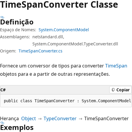
Time
Span
Converter Classe
Definição
Espaço de Nomes:
System.ComponentModel
Assemblagens:
netstandard.dll,
System.ComponentModel.TypeConverter.dll
Origem:
TimeSpanConverter.cs
Fornece um conversor de tipos para converter
TimeSpan
objetos para e a partir de outras representações.
C#
Copiar
public class TimeSpanConverter : System.ComponentModel
Herança
Object
TypeConverter
TimeSpanConverter
Exemplos