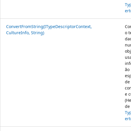
Ty
ert
ConvertFromString(ITypeDescriptorContext,
Co
CultureInfo, String)
o t
da
nu
obj
us
in
ão
esp
de
co
e c
(H
de
Ty
ert