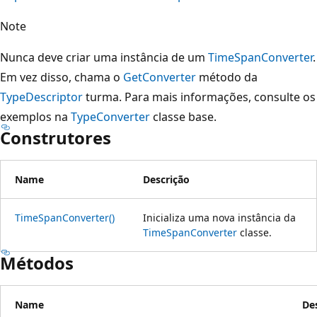
Note
Nunca deve criar uma instância de um
TimeSpanConverter
.
Em vez disso, chama o
GetConverter
método da
TypeDescriptor
turma. Para mais informações, consulte os
exemplos na
TypeConverter
classe base.
Construtores
Name
Descrição
TimeSpanConverter()
Inicializa uma nova instância da
TimeSpanConverter
classe.
Métodos
Name
De