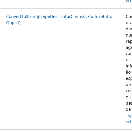
ert
ConvertToString(ITypeDescriptorContext, CultureInfo,
Co
Object)
o v
da
nu
re
aç
cad
us
in
ão
esp
de
co
e c
(H
de
Ty
ert