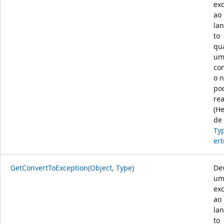
ex
ao
la
to
qu
um
co
o 
po
rea
(H
de
Ty
ert
GetConvertToException(Object, Type)
De
um
ex
ao
la
to