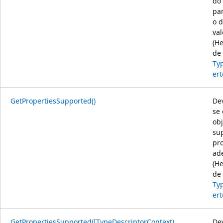
do
pa
o 
val
(H
de
Ty
ert
GetPropertiesSupported()
De
se 
obj
su
pr
ad
(H
de
Ty
ert
GetPropertiesSupported(ITypeDescriptorContext)
De