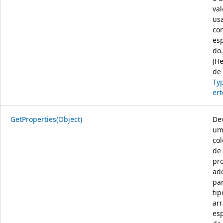
val
us
co
esp
do.
(H
de
Ty
ert
GetProperties(Object)
De
um
co
de
pr
ad
pa
tip
arr
esp