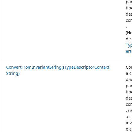
pa
tip
de
co
.
(H
de
Ty
ert
ConvertFromInvariantString(ITypeDescriptorContext,
Co
String)
a c
da
pa
tip
de
co
, 
a c
inv
e e