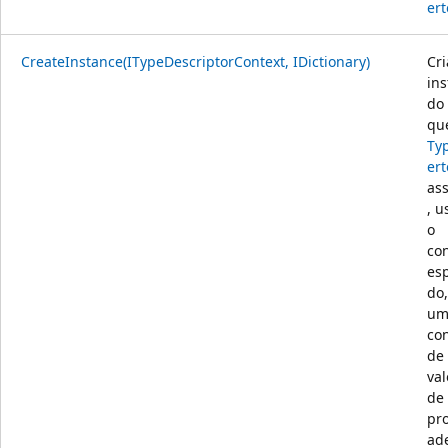
ert
CreateInstance(ITypeDescriptorContext, IDictionary)
Cr
ins
do 
que
Ty
ert
as
, 
o
co
esp
do
u
co
de
val
de
pr
ad