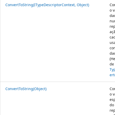
ConvertToString(ITypeDescriptorContext, Object)
Co
o v
da
nu
re
aç
cad
us
co
da
(H
de
Ty
ert
ConvertToString(Object)
Co
o v
esp
do
re