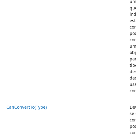
um
qu
ind
est
co
po
co
u
obj
pa
tip
de
da
us
con
CanConvertTo(Type)
De
se 
co
po
co