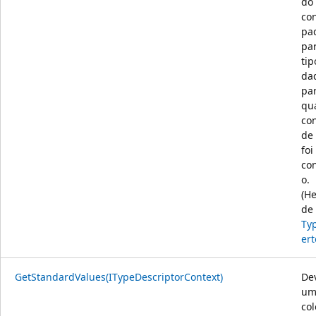
do
co
pa
pa
tip
da
pa
qua
co
de 
foi
co
o.
(H
de
Ty
ert
GetStandardValues(ITypeDescriptorContext)
De
um
co