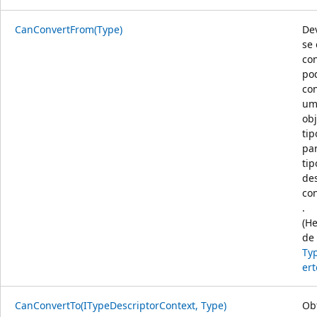
CanConvertFrom(Type)
De
se 
co
po
co
u
obj
ti
pa
tip
de
co
.
(H
de
Ty
ert
CanConvertTo(ITypeDescriptorContext, Type)
Ob