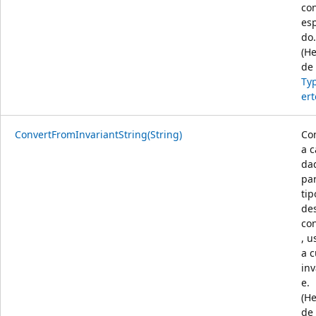
co
esp
do.
(H
de
Ty
ert
ConvertFromInvariantString(String)
Co
a c
da
pa
tip
de
co
, 
a c
inv
e.
(H
de