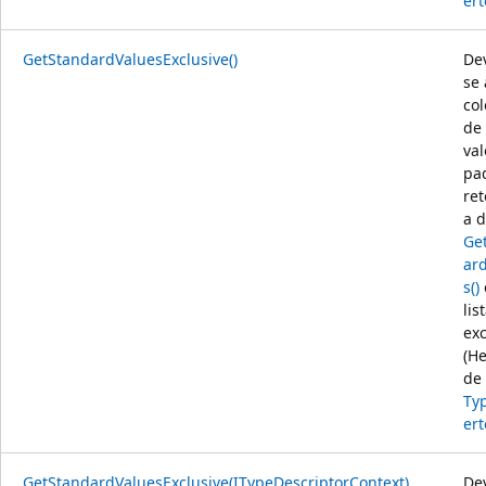
ert
GetStandardValuesExclusive()
De
se 
co
de
val
pa
re
a 
Ge
ar
s()
lis
exc
(H
de
Ty
ert
GetStandardValuesExclusive(ITypeDescriptorContext)
De