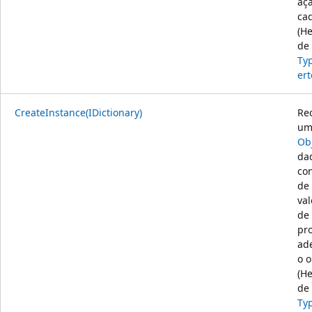
aç
cad
(H
de
Ty
ert
CreateInstance(IDictionary)
Rec
u
Ob
da
co
de
val
de
pr
ad
o o
(H
de
Ty