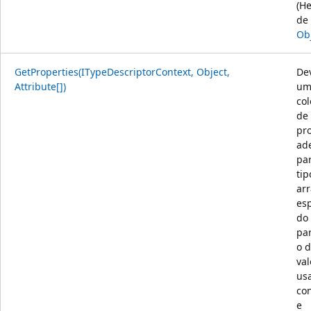
(H
de
Ob
GetProperties(ITypeDescriptorContext, Object,
De
Attribute[])
um
co
de
pr
ad
pa
tip
arr
esp
do
pa
o 
val
us
co
e