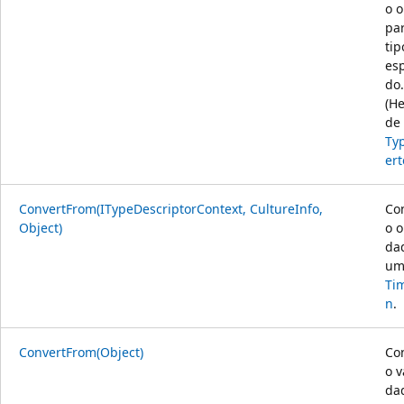
o o
pa
tip
esp
do.
(H
de
Ty
ert
ConvertFrom(ITypeDescriptorContext, CultureInfo,
Co
Object)
o o
da
u
Ti
n
.
ConvertFrom(Object)
Co
o v
da