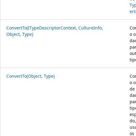
Ty
ert
ConvertTo(ITypeDescriptorContext, CultureInfo,
Co
Object, Type)
o o
da
pa
ou
tip
ConvertTo(Object, Type)
Co
o o
de 
da
pa
tip
esp
do,
us
os