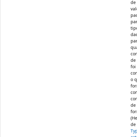
de
val
pa
pa
tip
da
pa
qua
co
de 
foi
co
o 
fo
co
co
de
fo
(H
de
Ty