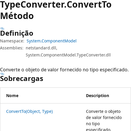
Type
Converter.
Convert
To
Método
Definição
Namespace:
System.ComponentModel
Assemblies:
netstandard.dll,
System.ComponentModel.TypeConverter.dll
Converte o objeto de valor fornecido no tipo especificado.
Sobrecargas
Nome
Description
ConvertTo(Object, Type)
Converte o objeto
de valor fornecido
no tipo
especificado,