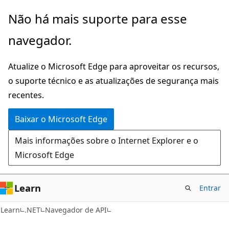
Pular
Ignore
Não há mais suporte para esse
para
e
navegador.
o
passe
conteúdo
para
Atualize o Microsoft Edge para aproveitar os recursos,
principal
a
o suporte técnico e as atualizações de segurança mais
navegação
recentes.
na
página
Baixar o Microsoft Edge
Mais informações sobre o Internet Explorer e o
Microsoft Edge
Learn
Entrar
C#
Learn
.NET
Navegador de API