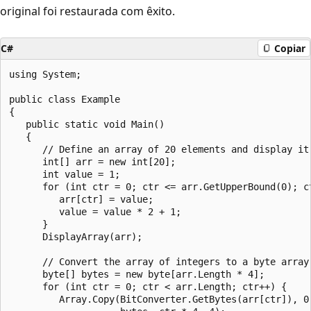
original foi restaurada com êxito.
C#
Copiar
using System;

public class Example

{

   public static void Main()

   {

      // Define an array of 20 elements and display it.
      int[] arr = new int[20];

      int value = 1;

      for (int ctr = 0; ctr <= arr.GetUpperBound(0); ct
         arr[ctr] = value;

         value = value * 2 + 1;

      }

      DisplayArray(arr);

      // Convert the array of integers to a byte array.
      byte[] bytes = new byte[arr.Length * 4];

      for (int ctr = 0; ctr < arr.Length; ctr++) {

         Array.Copy(BitConverter.GetBytes(arr[ctr]), 0,