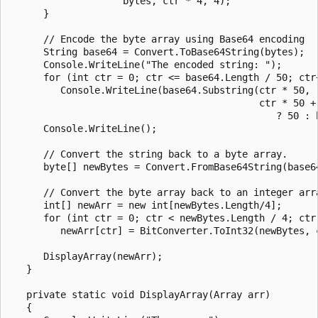
                    bytes, ctr * 4, 4);

      }

      // Encode the byte array using Base64 encoding

      String base64 = Convert.ToBase64String(bytes);

      Console.WriteLine("The encoded string: ");

      for (int ctr = 0; ctr <= base64.Length / 50; ctr+
         Console.WriteLine(base64.Substring(ctr * 50,

                                            ctr * 50 + 
                                               ? 50 : b
      Console.WriteLine();

      // Convert the string back to a byte array.

      byte[] newBytes = Convert.FromBase64String(base64
      // Convert the byte array back to an integer arra
      int[] newArr = new int[newBytes.Length/4];

      for (int ctr = 0; ctr < newBytes.Length / 4; ctr 
         newArr[ctr] = BitConverter.ToInt32(newBytes, c
      DisplayArray(newArr);

   }

   private static void DisplayArray(Array arr)

   {
