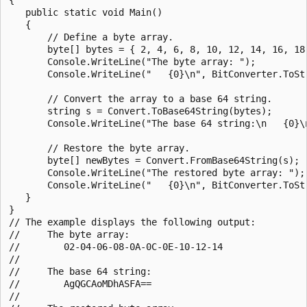
   public static void Main()

   {

       // Define a byte array.

       byte[] bytes = { 2, 4, 6, 8, 10, 12, 14, 16, 18,
       Console.WriteLine("The byte array: ");

       Console.WriteLine("   {0}\n", BitConverter.ToStr
       // Convert the array to a base 64 string.

       string s = Convert.ToBase64String(bytes);

       Console.WriteLine("The base 64 string:\n   {0}\n
       // Restore the byte array.

       byte[] newBytes = Convert.FromBase64String(s);

       Console.WriteLine("The restored byte array: ");

       Console.WriteLine("   {0}\n", BitConverter.ToStr
   }

}

// The example displays the following output:

//     The byte array:

//        02-04-06-08-0A-0C-0E-10-12-14

//

//     The base 64 string:

//        AgQGCAoMDhASFA==

//
