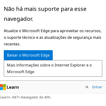
Pular
Ignore
Não há mais suporte para esse
para
e
navegador.
o
passe
conteúdo
para
Atualize o Microsoft Edge para aproveitar os recursos,
principal
a
o suporte técnico e as atualizações de segurança mais
navegação
recentes.
na
página
Baixar o Microsoft Edge
Mais informações sobre o Internet Explorer e o
Microsoft Edge
Learn
Entrar
C#
Learn
.NET
Navegador de API