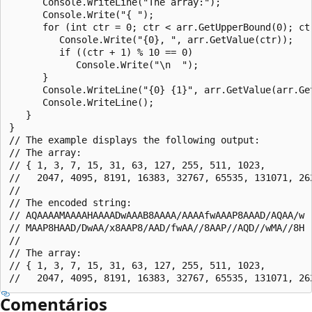
      Console.WriteLine("The array:");

      Console.Write("{ ");

      for (int ctr = 0; ctr < arr.GetUpperBound(0); ctr
         Console.Write("{0}, ", arr.GetValue(ctr));

         if ((ctr + 1) % 10 == 0)

            Console.Write("\n  ");

      }

      Console.WriteLine("{0} {1}", arr.GetValue(arr.Get
      Console.WriteLine();

   }

}

// The example displays the following output:

// The array:

// { 1, 3, 7, 15, 31, 63, 127, 255, 511, 1023,

//   2047, 4095, 8191, 16383, 32767, 65535, 131071, 262
//

// The encoded string:

// AQAAAAMAAAAHAAAADwAAAB8AAAA/AAAAfwAAAP8AAAD/AQAA/w

// MAAP8HAAD/DwAA/x8AAP8/AAD/fwAA//8AAP//AQD//wMA//8H

//

// The array:

// { 1, 3, 7, 15, 31, 63, 127, 255, 511, 1023,

Comentários