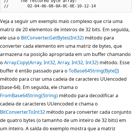
//     The restored byte array:

Veja a seguir um exemplo mais complexo que cria uma
matriz de 20 elementos de inteiros de 32 bits. Em seguida,
ele usa o
BitConverter.GetBytes(Int32)
método para
converter cada elemento em uma matriz de bytes, que
armazena na posição apropriada em um buffer chamando
o
Array.Copy(Array, Int32, Array, Int32, Int32)
método. Esse
buffer é então passado para o
ToBase64String(Byte[])
método para criar uma cadeia de caracteres UUencoded
(base-64). Em seguida, ele chama o
FromBase64String(String)
método para decodificar a
cadeia de caracteres UUencoded e chama o
BitConverter.ToInt32
método para converter cada conjunto
de quatro bytes (o tamanho de um inteiro de 32 bits) em
um inteiro. A saída do exemplo mostra que a matriz